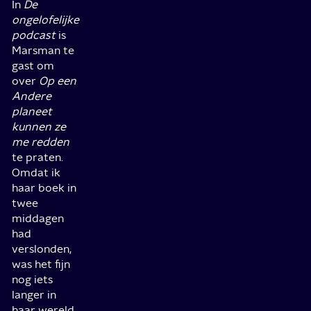
In
De
ongelofelijke
podcast
is
Marsman te
gast om
over
Op een
Andere
planeet
kunnen ze
me redden
te praten.
Omdat ik
haar boek in
twee
middagen
had
verslonden,
was het fijn
nog iets
langer in
haar wereld