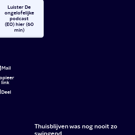
Luister De
ongelofelijke
podcast
(EO) hier (60
min)
Met
Lieke
Mail
Marsman
opieer
link
naar
Deel
een
andere
planeet
Thuisblijven was nog nooit zo
swingend