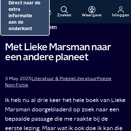
Direct naar de
Direct naar de
Direct naar de
inhoud
hoofdnavigatie
extra
informatie
Zoeken
Weergave
Inloggen
Menu
Naar
Naar
aan de
Alma Mathijsen
Tip van
de
de
onderkant
beginpagina
beginpagina
van
van
Met Lieke Marsman naar
NPO
NPO
een andere planeet
Cultuur
3 May 2025
Literatuur & Poëzie
Literatuur
Poëzie
Non-Fictie
Ik heb nu al drie keer het hele boek van Lieke
Marsman doorgebladerd op zoek naar een
bepaalde passage die me raakte bij de
eerste lezing. Maar wat ik ook doe ik kan die