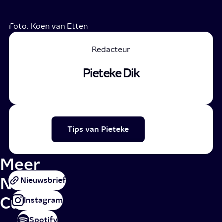
Foto: Koen van Etten
Redacteur
Pieteke Dik
Tips van Pieteke
Meer
NPO
Nieuwsbrief
Cultuur
Instagram
Spotify