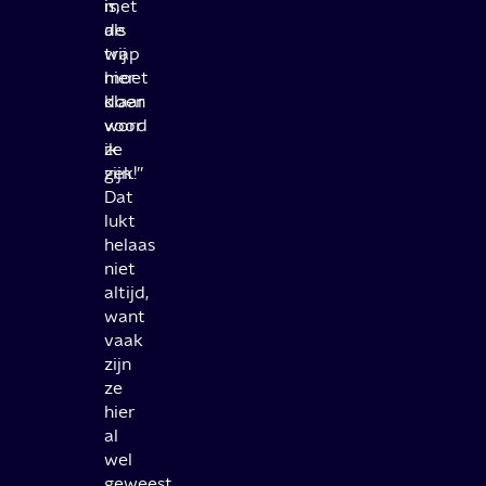
is,
met
als
de
wij
trap
hier
moet
klaar
doen
voor
word
ze
ik
zijn.
gek!’’
Dat
lukt
helaas
niet
altijd,
want
vaak
zijn
ze
hier
al
wel
geweest