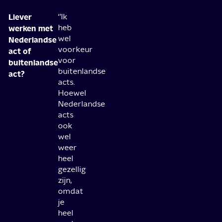
Liever
‘’Ik
heb
werken met
wel
Nederlandse
voorkeur
act of
voor
buitenlandse
buitenlandse
act?
acts.
Hoewel
Nederlandse
acts
ook
wel
weer
heel
gezellig
zijn,
omdat
je
heel