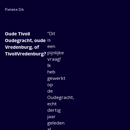
Pieteke Dik
Oude Tivoli
‘’Dit
is
Oudegracht, oude
een
Vredenburg, of
pijnlijke
TivoliVredenburg?
vraag!
Ik
heb
gewerkt
op
de
Oudegracht,
echt
dertig
jaar
geleden
al.