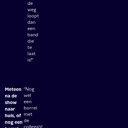
de
weg
loopt
dan
een
band
die
te
laat
is!’’
Meteen
‘’Nog
wel
na de
een
show
borrel
naar
met
huis, of
de
nog een
collega’s!