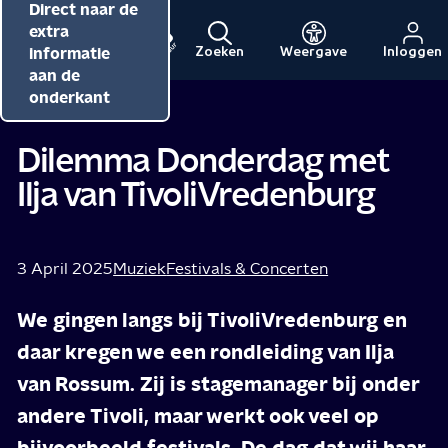
Direct naar de
Direct naar de
Direct naar de
inhoud
hoofdnavigatie
extra
informatie
Zoeken
Weergave
Inloggen
Menu
Naar
Naar
aan de
Pieteke Dik
Tip van
de
de
onderkant
beginpagina
beginpagina
van
van
Dilemma Donderdag met
NPO
NPO
Ilja van TivoliVredenburg
Cultuur
3 April 2025
Muziek
Festivals & Concerten
We gingen langs bij TivoliVredenburg en
daar kregen we een rondleiding van Ilja
van Rossum. Zij is stagemanager bij onder
andere Tivoli, maar werkt ook veel op
bijvoorbeeld festivals. De dag dat wij haar