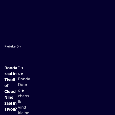
Pieteke Dik
Ronda
‘’In
de
zaal in
Ronda.
Tivoli
Door
of
die
Cloud
chaos.
Nine
Ik
zaal in
vind
Tivoli?
kleine