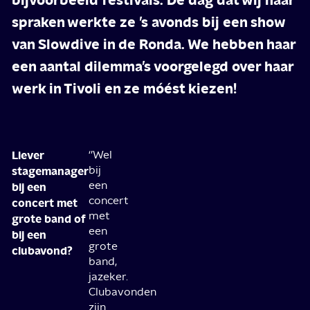
spraken werkte ze ’s avonds bij een show
van Slowdive in de Ronda. We hebben haar
een aantal dilemma’s voorgelegd over haar
werk in Tivoli en ze móést kiezen!
Liever
‘’Wel
bij
stagemanager
een
bij een
concert
concert met
met
grote band of
een
bij een
grote
clubavond?
band,
jazeker.
Clubavonden
zijn