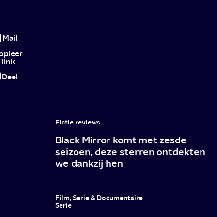
Dilemma
Donderdag
Mail
met
opieer
link
Ilja
Deel
van
TivoliVredenburg
Fictie reviews
Black Mirror komt met zesde
seizoen, deze sterren ontdekten
we dankzij hen
Film, Serie & Documentaire
Serie