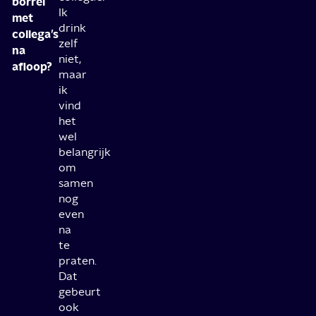
borrel
Ik
met
drink
collega’s
zelf
na
niet,
afloop?
maar
ik
vind
het
wel
belangrijk
om
samen
nog
even
na
te
praten.
Dat
gebeurt
ook