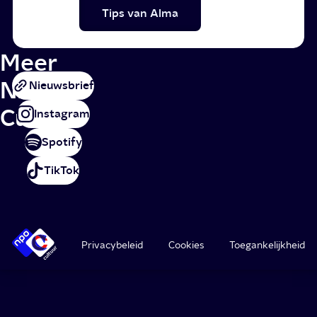
Tips van Alma
Meer
NPO
Nieuwsbrief
Cultuur
Instagram
Spotify
TikTok
Privacybeleid
Cookies
Toegankelijkheid