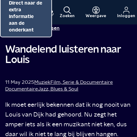
Direct naar de
Direct naar de
Direct naar de
inhoud
hoofdnavigatie
extra
informatie
Zoeken
Weergave
Inloggen
Menu
Naar
Naar
aan de
Alma Mathijsen
Tip van
de
de
onderkant
beginpagina
beginpagina
van
van
Wandelend luisteren naar
NPO
NPO
Louis
Cultuur
11 May 2025
Muziek
Film, Serie & Documentaire
Documentaire
Jazz, Blues & Soul
Ik moet eerlijk bekennen dat ik nog nooit van
Louis van Dijk had gehoord. Nu zegt het
amper iets als ik een muzikant niet ken, dus
daar wil ik niet te lang bij blijven hangen.