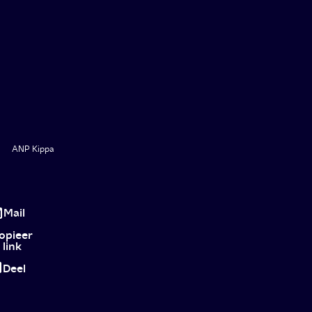
ANP Kippa
Wandelend
luisteren
Mail
naar
opieer
link
Louis
Deel