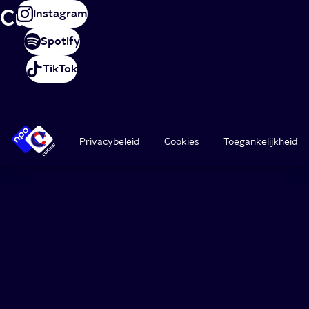
Cultuur
Instagram
Spotify
TikTok
Privacybeleid
Cookies
Toegankelijkheid