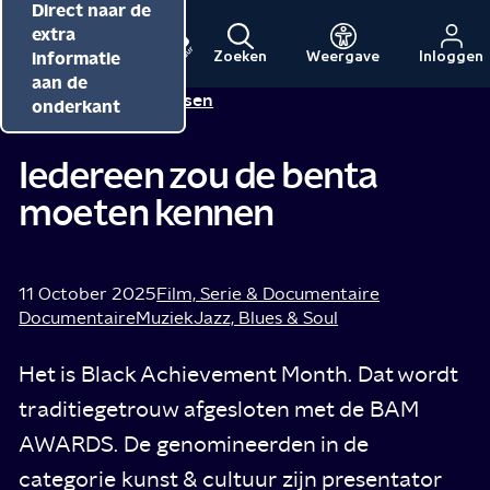
Direct naar de
Direct naar de
Direct naar de
inhoud
hoofdnavigatie
extra
informatie
Zoeken
Weergave
Inloggen
Menu
Naar
Naar
aan de
Alma Mathijsen
Tip van
de
de
onderkant
beginpagina
beginpagina
van
van
Iedereen zou de benta
NPO
NPO
moeten kennen
Cultuur
11 October 2025
Film, Serie & Documentaire
Documentaire
Muziek
Jazz, Blues & Soul
Het is Black Achievement Month. Dat wordt
traditiegetrouw afgesloten met de BAM
AWARDS. De genomineerden in de
categorie kunst & cultuur zijn presentator