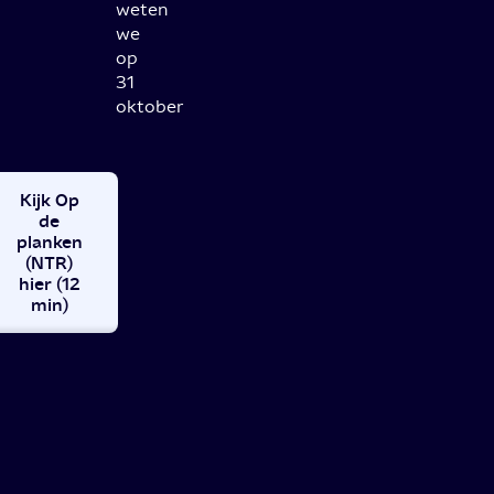
weten
we
op
31
oktober
Kijk Op
de
planken
(NTR)
hier (12
min)