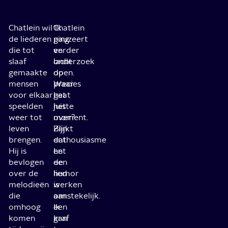
Chatlein wil
‘Ik
Chatlein
de liederen
ging
pauzeert
die tot
verder
en
slaaf
onderzoek
lacht
gemaakte
doen.
op
mensen
Waar
precies
voor elkaar
gaat
het
speelden
het
juiste
weer tot
over?
moment.
leven
Blijkt
Zijn
brengen.
dat
enthousiasme
Hij is
het
en
bevlogen
een
de
over de
lied
humor
melodieën
is
werken
die
om
aanstekelijk.
omhoog
een
Ik
komen
graf
kan