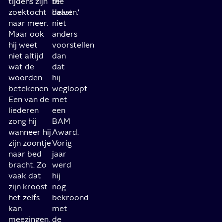
tijdens zijn
te
me
zoektocht
delven.’
haast
naar meer.
niet
Maar ook
anders
hij weet
voorstellen
niet altijd
dan
wat de
dat
woorden
hij
betekenen.
wegloopt
Een van de
met
liederen
een
zong hij
BAM
wanneer hij
Award.
zijn zoontje
Vorig
naar bed
jaar
bracht. Zo
werd
vaak dat
hij
zijn kroost
nog
het zelfs
bekroond
kan
met
meezingen.
de