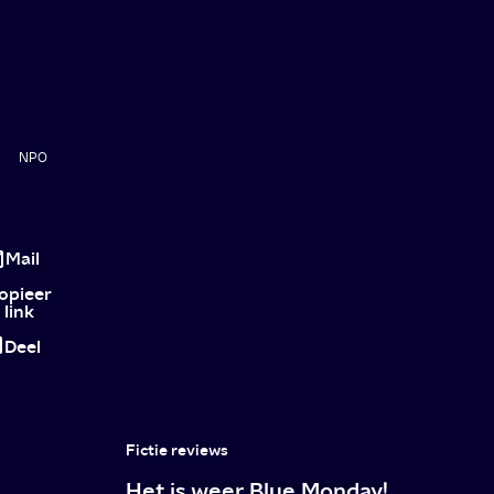
NPO
Iedereen
zou
Mail
de
opieer
link
benta
Deel
moeten
kennen
Fictie reviews
Het is weer Blue Monday!