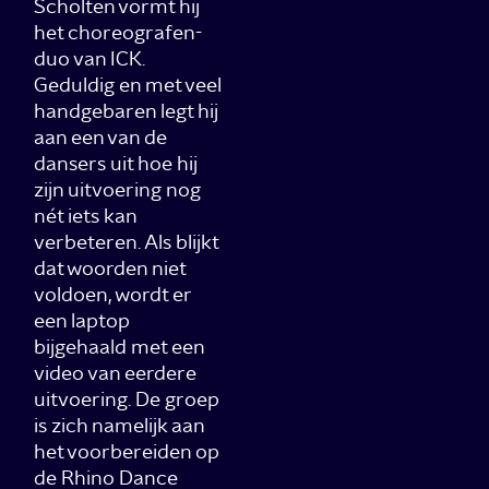
Scholten vormt hij
het choreografen-
duo van ICK.
Geduldig en met veel
handgebaren legt hij
aan een van de
dansers uit hoe hij
zijn uitvoering nog
nét iets kan
verbeteren. Als blijkt
dat woorden niet
voldoen, wordt er
een laptop
bijgehaald met een
video van eerdere
uitvoering. De groep
is zich namelijk aan
het voorbereiden op
de Rhino Dance