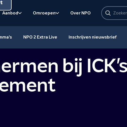
nt
Zoeken
Aanbod
Omroepen
Over NPO
Zoeken
Bekijk onderliggend
Bekijk onderliggend
amma's
NPO 2 Extra Live
Inschrijven nieuwsbrief
ermen bij ICK’
nement