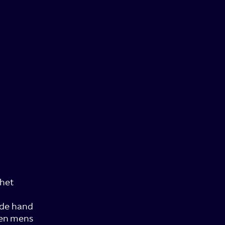
 het
r de hand
sen mens