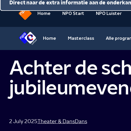
Direct naar de inhoud
Direct naar de hoofdnavigatie
Direct naar de extra informatie aan de onderka
Home
NPO Start
NPO Luister
Naar
de
beginpagina
Home
Masterclass
Alle progr
van
Naar
NPO
de
Achter de sch
beginpagina
van
NPO
jubileumeve
Cultuur
2 July 2025
Theater & Dans
Dans