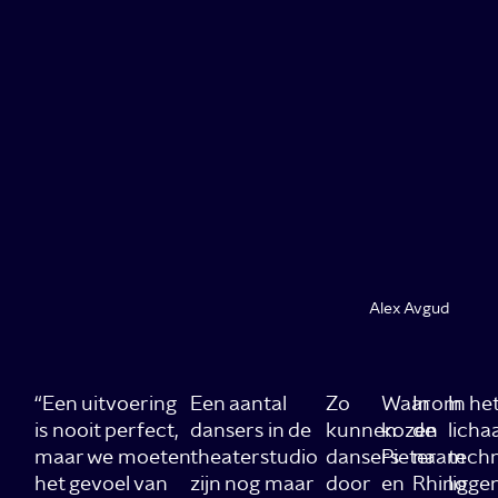
Alex Avgud
“Een uitvoering
Een aantal
Zo
Waarom
In
In he
is nooit perfect,
dansers in de
kunnen
kozen
de
licha
maar we moeten
theaterstudio
dansers
Pieter
naam
techn
het gevoel van
zijn nog maar
door
en
Rhino
ligge