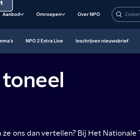
nt
Zoeken
Aanbod
Omroepen
Over NPO
Zoeken
Bekijk onderliggend
Bekijk onderliggend
amma's
NPO 2 Extra Live
Inschrijven nieuwsbrief
 toneel
ze ons dan vertellen? Bij Het Nationale 