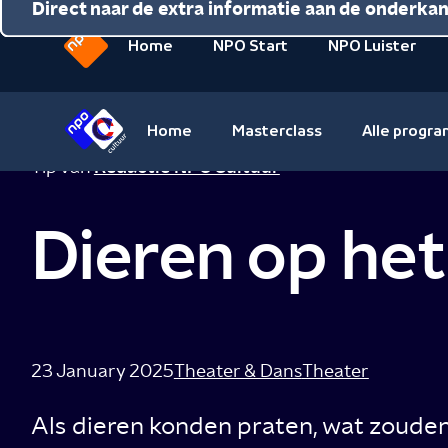
Direct naar de inhoud
Direct naar de hoofdnavigatie
Direct naar de extra informatie aan de onderka
Home
NPO Start
NPO Luister
Naar
de
beginpagina
Home
Masterclass
Alle progr
van
Naar
Tip van
Redactie NPO Cultuur
NPO
de
beginpagina
Dieren op het
van
NPO
Cultuur
23 January 2025
Theater & Dans
Theater
Als dieren konden praten, wat zouden 