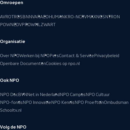
Omroepen
Voettekst
AVROTROS
BNNVARA
EO
HUMAN
KRO-NCRV
MAX
NOS
NTR
ON
POWNED
VPRO
WNL
ZWART
Organisatie
Over NPO
Werken bij NPO
Pers
Contact & Service
Privacybeleid
Openbare Documenten
Cookies op npo.nl
Ook NPO
NPO Doc
BVN
Net in Nederland
NPO Campus
NPO Cultuur
NPO-fonds
NPO Innovatie
NPO Kennis
NPO Proeftuin
Ombudsman
Schooltv.nl
Volg de NPO