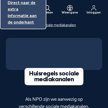
Direct naar de
Direct naar de
Direct naar de
inhoud
hoofdnavigatie
extra
Zoeken
Weergave
Inloggen
Menu
informatie aan
Naar
de onderkant
de
Home
Huisregels sociale mediakanalen
beginpagina
van
NPO
Huisregels sociale
Beeld: Vecteezy
mediakanalen
Als NPO zijn we aanwezig op
verschillende sociale mediakanalen.