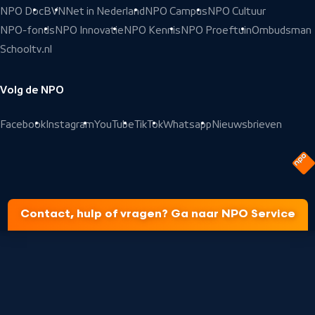
NPO Doc
BVN
Net in Nederland
NPO Campus
NPO Cultuur
NPO-fonds
NPO Innovatie
NPO Kennis
NPO Proeftuin
Ombudsman
Schooltv.nl
Volg de NPO
Facebook
Instagram
YouTube
TikTok
Whatsapp
Nieuwsbrieven
Contact, hulp of vragen? Ga naar NPO Service