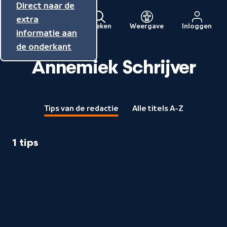
Direct naar de
Direct naar de
Direct naar de
inhoud
hoofdnavigatie
extra
Zoeken
Weergave
Inloggen
Menu
informatie aan
Naar
de onderkant
de
Annemiek Schrijver
beginpagina
van
NPO
Tips van de redactie
Alle titels A-Z
1 tips