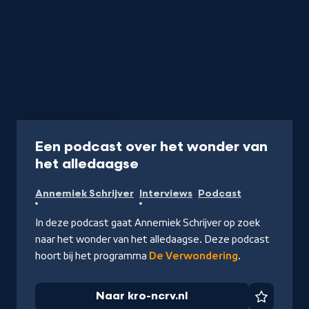
Podcast
30 min
Een podcast over het wonder van
-
het alledaagse
Naar
Annemiek Schrijver
Interviews
Podcast
kro-
ncrv.nl
In deze podcast gaat Annemiek Schrijver op zoek
naar het wonder van het alledaagse. Deze podcast
hoort bij het programma
De Verwondering
.
Naar kro-ncrv.nl
Favorie