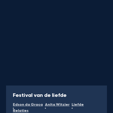
da
Graça
titel
startend
met
de
letter
Programma
Festival van de liefde
Edson da Graça
Anita Witzier
Liefde
Relaties