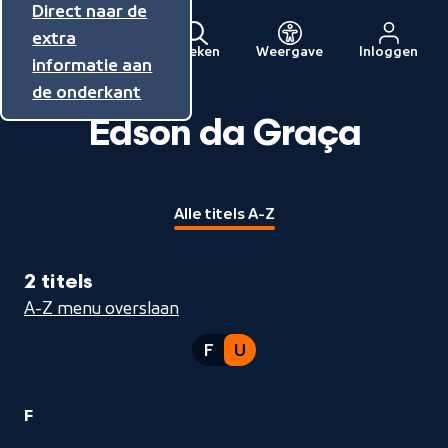
Direct naar de
Direct naar de
Direct naar de
inhoud
hoofdnavigatie
extra
Zoeken
Weergave
Inloggen
Menu
informatie aan
Naar
de onderkant
de
beginpagina
Edson da Graça
van
NPO
Alle titels A-Z
2 titels
A-Z menu overslaan
F
U
1
F
Edson