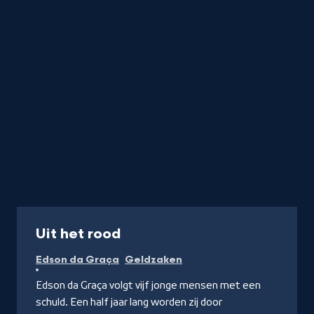
titel
startend
met
de
letter
Programma
Uit het rood
Edson da Graça
Geldzaken
Edson da Graça volgt vijf jonge mensen met een
schuld. Een half jaar lang worden zij door