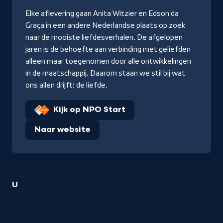
Elke aflevering gaan Anita Witzier en Edson da
Graça in een andere Nederlandse plaats op zoek
naar de mooiste liefdesverhalen. De afgelopen
jaren is de behoefte aan verbinding met geliefden
alleen maar toegenomen door alle ontwikkelingen
in de maatschappij. Daarom staan we stil bij wat
ons allen drijft: de liefde.
Kijk op NPO Start
Naar website
1
U
Edson
da
Graça