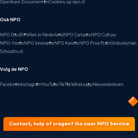
Openbare Documenten
Cookies op npo.nl
Ook NPO
NPO Doc
BVN
Net in Nederland
NPO Campus
NPO Cultuur
NPO-fonds
NPO Innovatie
NPO Kennis
NPO Proeftuin
Ombudsman
Schooltv.nl
Volg de NPO
Facebook
Instagram
YouTube
TikTok
Whatsapp
Nieuwsbrieven
Contact, hulp of vragen? Ga naar NPO Service