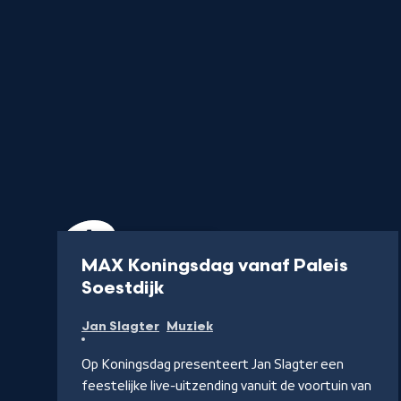
Uitzending
56 min
MAX Koningsdag vanaf Paleis
-
Soestdijk
Kijk
Jan Slagter
Muziek
op
NPO
Op Koningsdag presenteert Jan Slagter een
Start
feestelijke live-uitzending vanuit de voortuin van