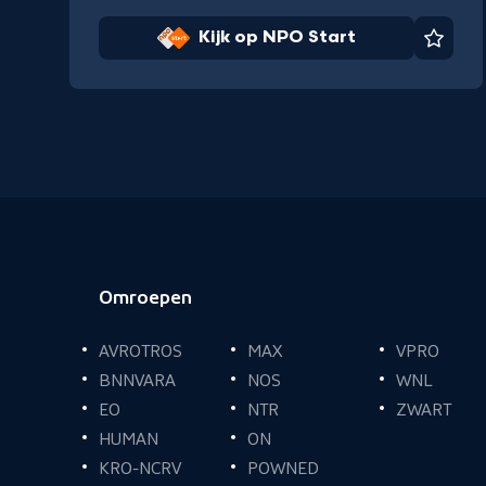
Kijk op NPO Start
Favor
Omroepen
Voettekst
AVROTROS
MAX
VPRO
BNNVARA
NOS
WNL
EO
NTR
ZWART
HUMAN
ON
KRO-NCRV
POWNED