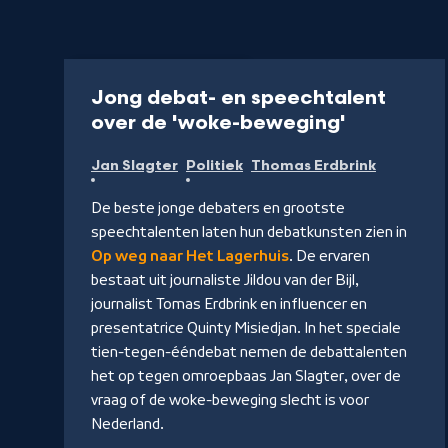
Programma
55 min
Jong debat- en speechtalent
-
over de 'woke-beweging'
Kijk
Jan Slagter
Politiek
Thomas Erdbrink
op
NPO
De beste jonge debaters en grootste
Start
speechtalenten laten hun debatkunsten zien in
Op weg naar Het Lagerhuis
. De ervaren
bestaat uit journaliste Jildou van der Bijl,
journalist Tomas Erdbrink en influencer en
presentatrice Quinty Misiedjan. In het speciale
tien-tegen-ééndebat nemen de debattalenten
het op tegen omroepbaas Jan Slagter, over de
vraag of de woke-beweging slecht is voor
Nederland.