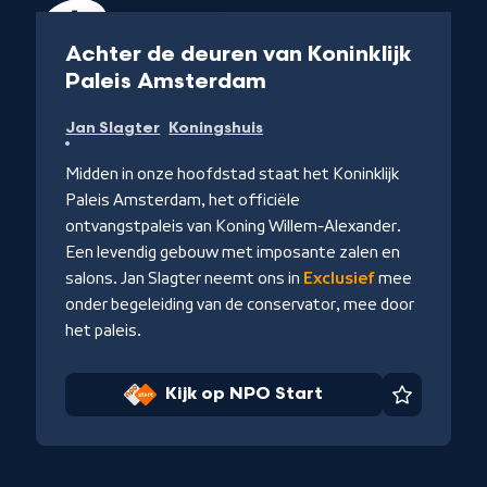
Aflevering
47 min
Achter de deuren van Koninklijk
-
Paleis Amsterdam
Kijk
Jan Slagter
Koningshuis
op
NPO
Midden in onze hoofdstad staat het Koninklijk
Start
Paleis Amsterdam, het officiële
ontvangstpaleis van Koning Willem-Alexander.
Een levendig gebouw met imposante zalen en
salons. Jan Slagter neemt ons in
Exclusief
mee
onder begeleiding van de conservator, mee door
het paleis.
Kijk op NPO Start
Favoriet