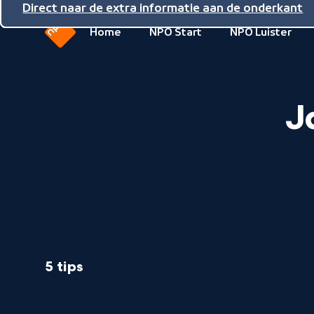
Direct naar de inhoud
Direct naar de hoofdnavigatie
Direct naar de extra informatie aan de onderkant
Home
NPO Start
NPO Luister
Naar
de
beginpagina
J
van
NPO
5 tips