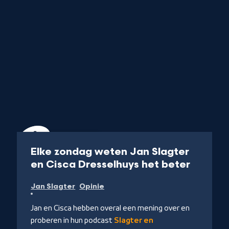
Podcast
45 min
Elke zondag weten Jan Slagter
-
en Cisca Dresselhuys het beter
Naar
Jan Slagter
Opinie
NPO
Luister
Jan en Cisca hebben overal een mening over en
proberen in hun podcast
Slagter en