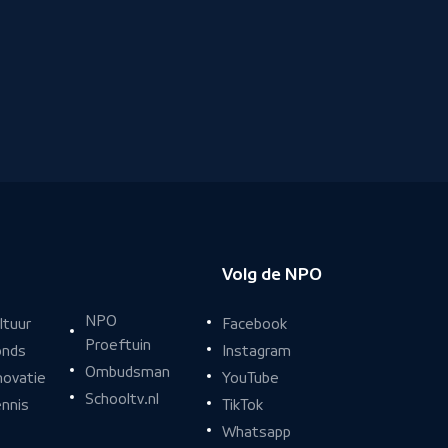
Volg de NPO
NPO
Facebook
ltuur
Proeftuin
Instagram
nds
Ombudsman
YouTube
novatie
Schooltv.nl
TikTok
nnis
Whatsapp