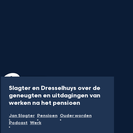
Podcast
1 uur
Slagter en Dresselhuys over de
geneugten en uitdagingen van
-
werken na het pensioen
Luister
Jan Slagter
Pensioen
Ouder worden
de
Podcast
Werk
podcast