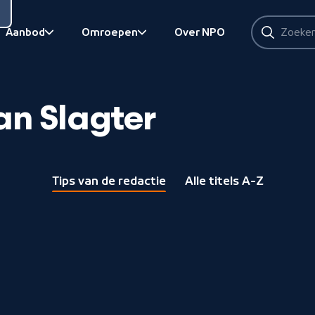
Zoeken
Aanbod
Omroepen
Over NPO
Zoeken
Bekijk onderliggend
Bekijk onderliggend
an Slagter
Tips van de redactie
Alle titels A-Z