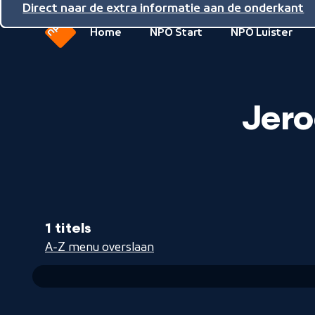
Direct naar de inhoud
Direct naar de hoofdnavigatie
Direct naar de extra informatie aan de onderkant
Home
NPO Start
NPO Luister
Naar
de
beginpagina
Jero
van
NPO
1 titels
A-Z menu overslaan