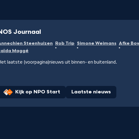
NOS Journaal
Annechien Steenhuizen
Rob Trip
Simone Weimans
Afke Bo
Saïda Maggé
et laatste (voorpagina)nieuws uit binnen- en buitenland.
Kijk op NPO Start
Laatste nieuws