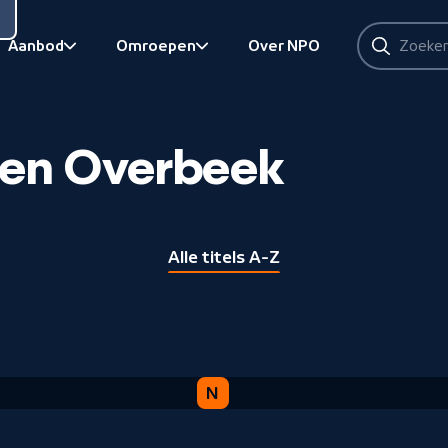
Zoeken
Aanbod
Omroepen
Over NPO
Zoeken
Bekijk onderliggend
Bekijk onderliggend
en Overbeek
Alle titels A-Z
N