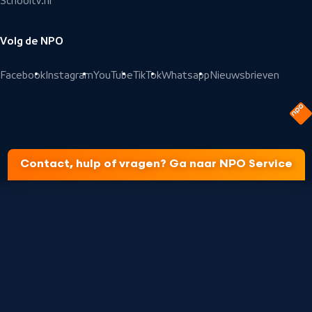
Schooltv.nl
Volg de NPO
Facebook
Instagram
YouTube
TikTok
Whatsapp
Nieuwsbrieven
Contact, hulp of vragen? Ga naar NPO Service