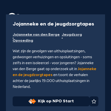
Programma
40 min
-
Jojanneke en de jeugdzorgtapes
Kijk
Jojanneke van den Berge
Jeugdzorg
op
Opvoeding
NPO
Start
Wat zijn de gevolgen van uithuisplaatsingen,
gedwongen verhuizingen en opsluitingen - soms
zelfs in een isoleercel - voor jongeren? Jojanneke
van den Berge gaat op onderzoek uit in
Jojanneke
en de jeugdzorgtapes
en toont de verhalen
achter de jaarlijks 19.000 uithuisplaatsingen in
Nederland.
Kijk op NPO Start
Favorie