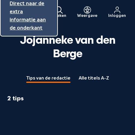
Direct naar de
Direct naar de
Direct naar de
inhoud
hoofdnavigatie
extra
Zoeken
Weergave
Inloggen
Menu
informatie aan
Naar
de onderkant
de
Jojanneke van den
beginpagina
van
Berge
NPO
Tips van de redactie
Alle titels A-Z
2 tips