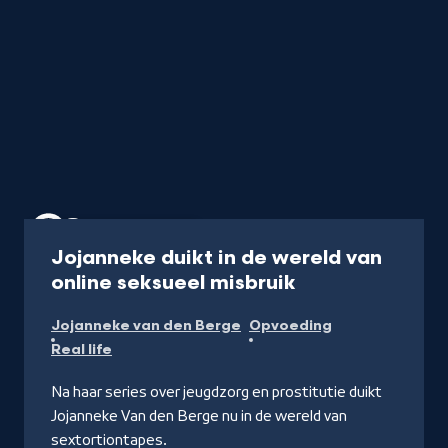
Programma
45 min.
Jojanneke duikt in de wereld van
-
online seksueel misbruik
Kijk
Jojanneke van den Berge
Opvoeding
hier
Real life
Na haar series over jeugdzorg en prostitutie duikt
Jojanneke Van den Berge nu in de wereld van
sextortiontapes.