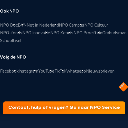
Ook NPO
NPO Doc
BVN
Net in Nederland
NPO Campus
NPO Cultuur
NPO-fonds
NPO Innovatie
NPO Kennis
NPO Proeftuin
Ombudsman
Schooltv.nl
Volg de NPO
Facebook
Instagram
YouTube
TikTok
Whatsapp
Nieuwsbrieven
Contact, hulp of vragen? Ga naar NPO Service