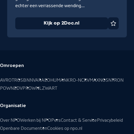
echter een verrassende wending...
Kijk op 2Doc.nl
Favorie
Omroepen
Voettekst
AVROTROS
BNNVARA
EO
HUMAN
KRO-NCRV
MAX
NOS
NTR
ON
POWNED
VPRO
WNL
ZWART
Organisatie
Over NPO
Werken bij NPO
Pers
Contact & Service
Privacybeleid
Openbare Documenten
Cookies op npo.nl