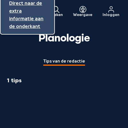
Direct naar de
Direct naar de
Direct naar de
inhoud
hoofdnavigatie
extra
Zoeken
Weergave
Inloggen
Menu
informatie aan
Naar
de onderkant
de
beginpagina
Planologie
van
NPO
Tips van de redactie
1 tips