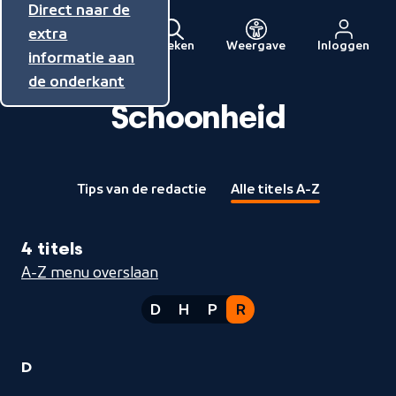
Direct naar de
Direct naar de
Direct naar de
inhoud
hoofdnavigatie
extra
Zoeken
Weergave
Inloggen
Menu
informatie aan
Naar
de onderkant
de
beginpagina
Schoonheid
van
NPO
Tips van de redactie
Alle titels A-Z
4 titels
A-Z menu overslaan
D
H
P
R
1
D
Schoonheid