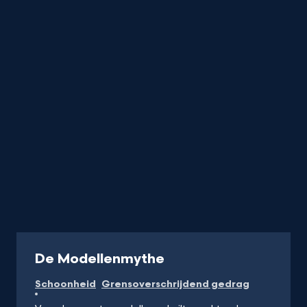
titel
startend
met
de
letter
Documentaire
De Modellenmythe
Schoonheid
Grensoverschrijdend gedrag