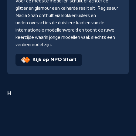
Voor de meeste modellen schuilt er achter de
glitter en glamour een keiharde realiteit. Regisseur
Nadia Shah onthult via klokkenluiders en
undercoveracties de duistere kanten van de
internationale modellenwereld en toont de ruwe
keerzijde waarin jonge modellen vaak slechts een
verdienmodel zijn.
Kijk op NPO Start
1
H
Schoonheid
titel
startend
met
de
letter