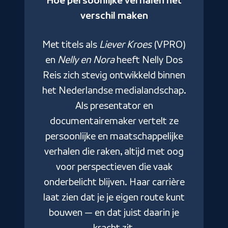
Hoe persoonlijke verhalen het
verschil maken
 en
Met titels als
Liever Kroes
(VPRO)
len
en
Nelly en Nora
heeft Nelly Dos
nen
Reis zich stevig ontwikkeld binnen
R
nan
het Nederlandse medialandschap.
met
Als presentator en
documentairemaker vertelt ze
N
lik
persoonlijke en maatschappelijke
aak
verhalen die raken, altijd met oog
mo
ke
voor perspectieven die vaak
v
ia.
onderbelicht blijven. Haar carrière
a
laat zien dat je je eigen route kunt
wa
et
bouwen — en dat juist daarin je
j
kracht zit.