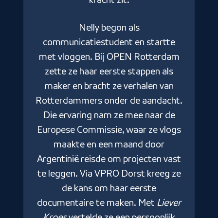
v
e
Nelly begon als
e
communicatiestudent en startte
s
met vloggen. Bij OPEN Rotterdam
zette ze haar eerste stappen als
on
on
maker en bracht ze verhalen van
b
Rotterdammers onder de aandacht.
j
Die ervaring nam ze mee naar de
c
it
Europese Commissie, waar ze vlogs
ls,
maakte en een maand door
F
Argentinië reisde om projecten vast
s
te leggen. Via VPRO Dorst kreeg ze
de kans om haar eerste
P
documentaire te maken. Met
Liever
en
Kroes
vertelde ze een persoonlijk