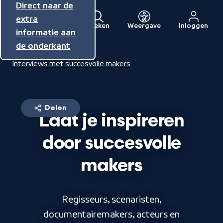
Direct naar de
Direct naar de
Direct naar de
inhoud
hoofdnavigatie
extra
Zoeken
Weergave
Inloggen
Menu
informatie aan
Naar
de onderkant
de
Home
NPO Talent
beginpagina
Interviews met succesvolle makers
van
NPO
Delen
Laat je inspireren
door succesvolle
makers
Regisseurs, scenaristen,
documentairemakers, acteurs en