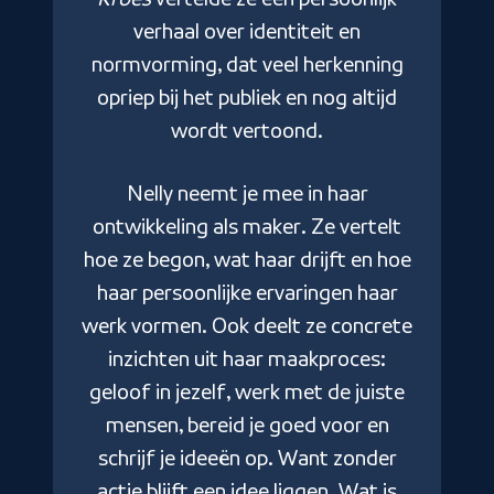
men
verhaal over identiteit en
er
normvorming, dat veel herkenning
d
opriep bij het publiek en nog altijd
ben
wordt vertoond.
V
en
wen
Nelly neemt je mee in haar
ken
ontwikkeling als maker. Ze vertelt
E
hoe ze begon, wat haar drijft en hoe
v
haar persoonlijke ervaringen haar
ov
werk vormen. Ook deelt ze concrete
te
en
inzichten uit haar maakproces:
zw
ten
geloof in jezelf, werk met de juiste
mensen, bereid je goed voor en
t.
schrijf je ideeën op. Want zonder
be
actie blijft een idee liggen. Wat is