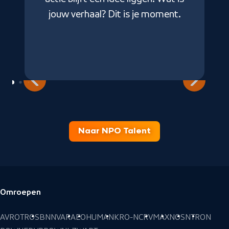
k
jouw verhaal? Dit is je moment.
hi
Naar NPO Talent
Omroepen
Voettekst
AVROTROS
BNNVARA
EO
HUMAN
KRO-NCRV
MAX
NOS
NTR
ON