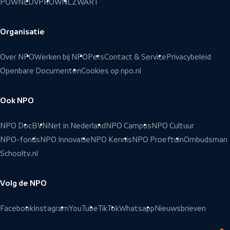
POWNED
VPRO
WNL
ZWART
Organisatie
Over NPO
Werken bij NPO
Pers
Contact & Service
Privacybeleid
Openbare Documenten
Cookies op npo.nl
Ook NPO
NPO Doc
BVN
Net in Nederland
NPO Campus
NPO Cultuur
NPO-fonds
NPO Innovatie
NPO Kennis
NPO Proeftuin
Ombudsman
Schooltv.nl
Volg de NPO
Facebook
Instagram
YouTube
TikTok
Whatsapp
Nieuwsbrieven