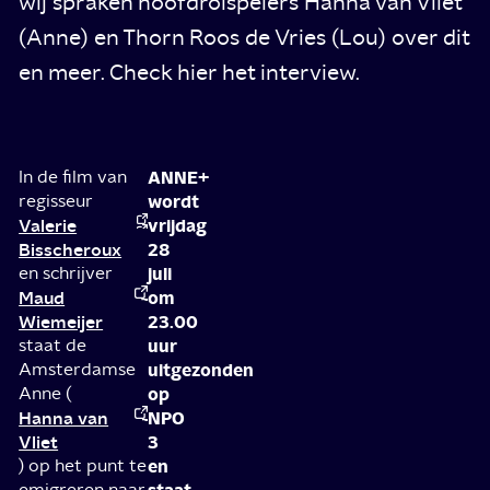
wij spraken hoofdrolspelers Hanna van Vliet
(Anne) en Thorn Roos de Vries (Lou) over dit
en meer. Check hier het interview.
In de film van
ANNE+
regisseur
wordt
Valerie
vrijdag
Bisscheroux
28
en schrijver
juli
Maud
om
Wiemeijer
23.00
staat de
uur
Amsterdamse
uitgezonden
Anne (
op
Hanna van
NPO
Vliet
3
) op het punt te
en
emigreren naar