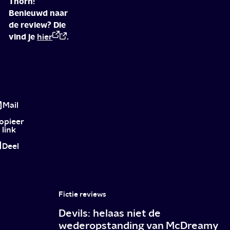
Thorn!
Benieuwd naar
de review? Die
vind je
hier
.
ANNE+
op
Mail
NPO
opieer
link
3!
Deel
Wij
spraken
Hanna
Fictie reviews
van
Devils: helaas niet de
Vliet
wederopstanding van McDreamy