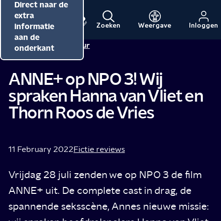
Direct naar de
Direct naar de
Direct naar de
inhoud
hoofdnavigatie
extra
informatie
Zoeken
Weergave
Inloggen
Menu
Naar
Naar
aan de
Redactie NPO Cultuur
de
de
onderkant
beginpagina
beginpagina
van
van
ANNE+ op NPO 3! Wij
NPO
NPO
spraken Hanna van Vliet en
Cultuur
Thorn Roos de Vries
11 February 2022
Fictie reviews
Vrijdag 28 juli zenden we op NPO 3 de film
ANNE+ uit. De complete cast in drag, de
spannende seksscène, Annes nieuwe missie: