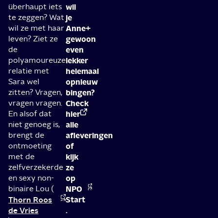
überhaupt iets
wil
te zeggen? Wat
je
wil ze met haar
Anne+
leven? Ziet ze
gewoon
de
even
polyamoureuze
lekker
relatie met
helemaal
Sara wel
opnieuw
zitten? Vragen,
bingen?
vragen vragen.
Check
En alsof dat
hier
niet genoeg is,
alle
brengt de
afleveringen
ontmoeting
of
met de
kijk
zelfverzekerde
ze
en sexy non-
op
binaire Lou (
NPO
Thorn Roos
Start
de Vries
.