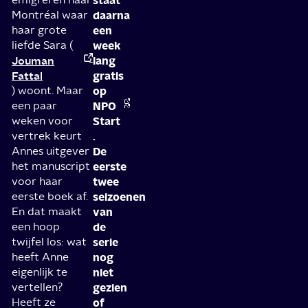
staat
Montréal waar
daarna
haar grote
een
liefde Sara (
week
Jouman
lang
Fattal
gratis
) woont. Maar
op
een paar
NPO
weken voor
Start
vertrek keurt
.
Annes uitgever
De
het manuscript
eerste
voor haar
twee
eerste boek af.
seizoenen
En dat maakt
van
een hoop
de
twijfel los: wat
serie
heeft Anne
nog
eigenlijk te
niet
vertellen?
gezien
Heeft ze
of