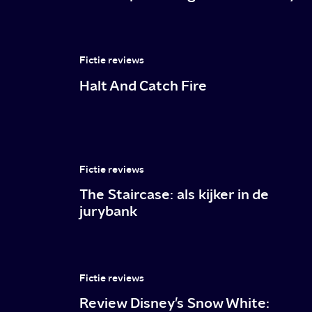
en
Thorn
Roos
Fictie reviews
de
Halt And Catch Fire
Vries
Fictie reviews
The Staircase: als kijker in de
jurybank
Fictie reviews
Review Disney’s Snow White: