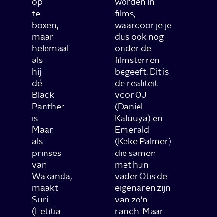
op
worden in
te
films,
boxen,
waardoor je je
maar
dus ook nog
helemaal
onder de
als
filmsterren
hij
begeeft. Dit is
dé
de realiteit
Black
voor OJ
Panther
(Daniel
is.
Kaluuya) en
Maar
Emerald
als
(Keke Palmer)
prinses
die samen
van
met hun
Wakanda,
vader Otis de
maakt
eigenaren zijn
Suri
van zo’n
(Letitia
ranch. Maar