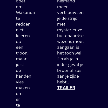
doet
niemand
om
meer
Wakanda
vertrouwt en
te
je de strijd
redden:
met
niet
mysterieuze
luieren
buitenaardse
op
wezens moet
een
aangaan, is
troon,
het toch wel
maar
fijn als je in
juist
ieder geval je
de
broer of zus
handen
aan je zijde
vies
hebt…
maken
TRAILER
om
er
te