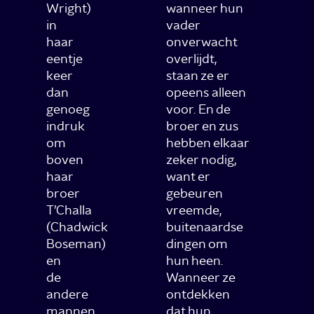
Wright)
wanneer hun
in
vader
haar
onverwacht
eentje
overlijdt,
keer
staan ze er
dan
opeens alleen
genoeg
voor. En de
indruk
broer en zus
om
hebben elkaar
boven
zeker nodig,
haar
want er
broer
gebeuren
T’Challa
vreemde,
(Chadwick
buitenaardse
Boseman)
dingen om
en
hun heen.
de
Wanneer ze
andere
ontdekken
mannen
dat hun