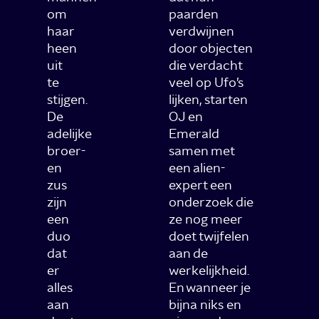
om
paarden
haar
verdwijnen
heen
door objecten
uit
die verdacht
te
veel op Ufo’s
stijgen.
lijken, starten
De
OJ en
adelijke
Emerald
broer-
samen met
en
een alien-
zus
expert een
zijn
onderzoek die
een
ze nog meer
duo
doet twijfelen
dat
aan de
er
werkelijkheid.
alles
En wanneer je
aan
bijna niks en