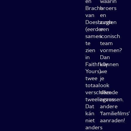
en
waarin
Bracha
broers
van
en
Doesburgh
zussen
(eerder
een
samen
iconisch
te
team
zien
vormen?
in
Dan
Faithfully
kunnen
Yours)
we
twee
je
totaal
ook
verschillende
deze
tweelingzussen.
zeven
Dat
andere
kán
'familiefilms'
niet
aanraden!
anders