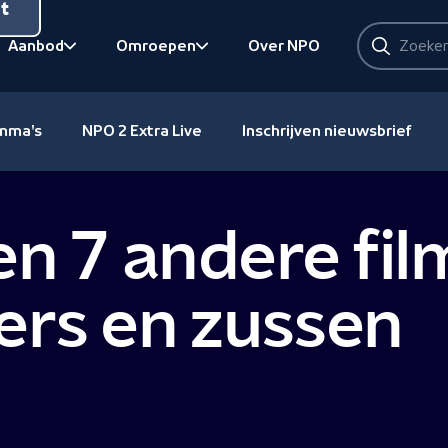
nt
Zoeken
Aanbod
Omroepen
Over NPO
Zoeken
Bekijk onderliggend
Bekijk onderliggend
amma's
NPO 2 Extra Live
Inschrijven nieuwsbrief
en 7 andere fil
ers en zussen