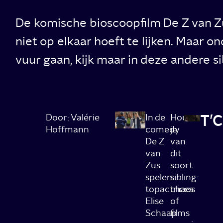
De komische bioscoopfilm De Z van Zus
niet op elkaar hoeft te lijken. Maar o
vuur gaan, kijk maar in deze andere sib
T’C
Door: Valérie
In de
Hou
Hoffmann
comedy
je
De Z
van
van
dit
Zus
soort
spelen
sibling-
topactrices
chaos
Elise
of
Schaap
films