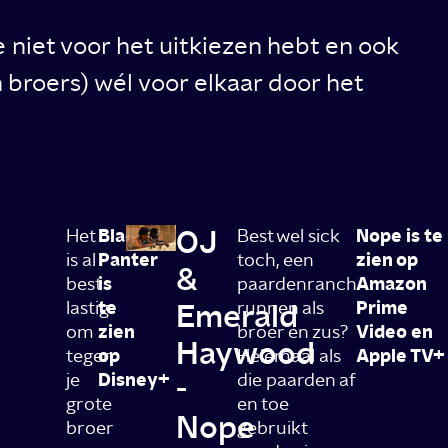
 niet voor het uitkiezen hebt en ook
n broers) wél voor elkaar door het
OJ
Het
Black
Best wel sick
Nope is te
is al
Panter
toch, een
zien op
&
best
is
paardenranch
Amazon
lastig
te
Emerald
runnen als
Prime
om
zien
broer en zus?
Video en
Haywood
tegen
op
Helemaal als
Apple TV+
je
Disney+
die paarden af
-
grote
en toe
Nope
broer
gebruikt