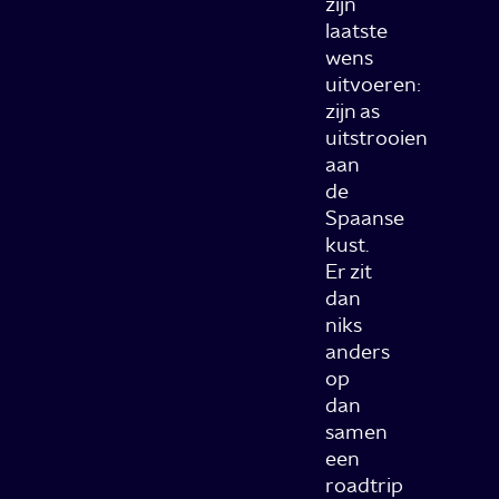
zijn
laatste
wens
uitvoeren:
zijn as
uitstrooien
aan
de
Spaanse
kust.
Er zit
dan
niks
anders
op
dan
samen
een
roadtrip