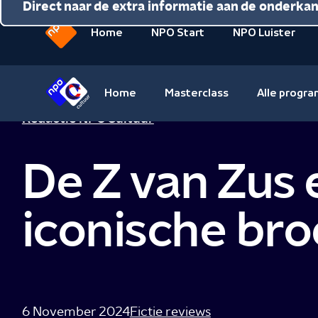
Direct naar de inhoud
Direct naar de hoofdnavigatie
Direct naar de extra informatie aan de onderka
Home
NPO Start
NPO Luister
Naar
de
beginpagina
Home
Masterclass
Alle progr
van
Naar
Redactie NPO Cultuur
NPO
de
beginpagina
De Z van Zus 
van
NPO
Cultuur
iconische bro
6 November 2024
Fictie reviews