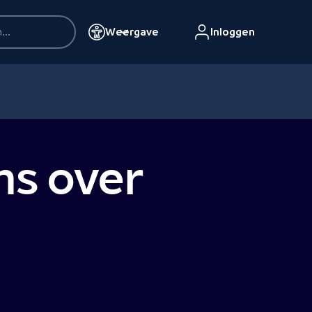
Weergave
Inloggen
ms over