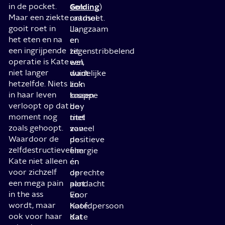
in de pocket.
Golding
een
)
Maar een ziekte
ontmoet.
raadsel.
gooit roet in
Langzaam
Ja,
het eten en na
en
er
een ingrijpende
tegenstribbelend
zit
operatie is Kate
wel,
een
niet langer
want
duidelijke
hetzelfde. Niets
zo’n
link
in haar leven
knappe
tussen
verloopt op dat
boy
de
moment nog
met
titel
zoals gehoopt.
zoveel
van
Waardoor de
positieve
de
zelfdestructieve
energie
film
Kate niet alleen
én
en
voor zichzelf
oprechte
de
een mega pain
aandacht
plot.
in the ass
voor
En
wordt, maar
Kate:
hoofdpersoon
ook voor haar
dat
Kate