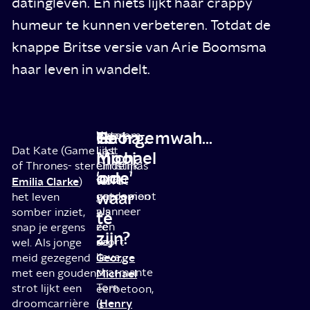
datingleven. En niets lijkt haar crappy
humeur te kunnen verbeteren. Totdat de
knappe Britse versie van Arie Boomsma
haar leven in wandelt.
Te
George
Ha ha... mwah...
Kate
Waarom
Dat Kate (Game
lijkt
Last
mooi
Michael
of Thrones- ster
eindelijk
Christmas
om
'ode'
Emilia Clarke
te
wordt
)
waar
ontdooien
gepromoot
het leven
wanneer
als
somber inziet,
te
ze
een
snap je ergens
zijn?
de
soort
wel. Als jonge
lieve,
George
meid gezegend
charmante
met een gouden
Michael
Tom
strot lijkt een
eerbetoon,
Henry
droomcarrière
(
is