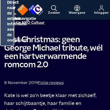
Direct
Direct
Direct
naar
naar
naar
de
de
de
Zoeken
Weergave
Inloggen
Menu
Naar
Naar
inhoud
hoofdnavigatie
extra
Redactie NPO Cultuur
de
de
informatie
beginpagina
beginpagina
aan
van
van
de
Last Christmas: geen
NPO
NPO
onderkant
George Michael tribute, wél
Cultuur
een hartverwarmende
romcom 2.0
8 November 2019
Fictie reviews
Kate is wel zo’n beetje klaar met zichzelf,
haar schijtbaantje, haar familie en