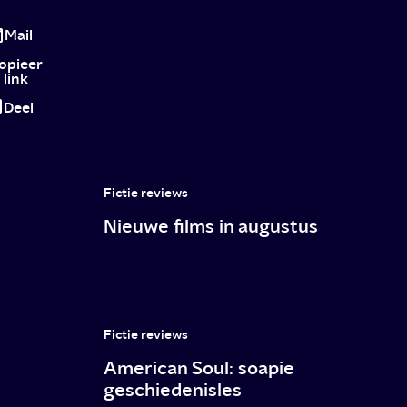
Last
Christmas:
Mail
geen
opieer
link
George
Deel
Michael
tribute,
wél
Fictie reviews
een
Nieuwe films in augustus
hartverwarmende
romcom
2.0
Fictie reviews
American Soul: soapie
geschiedenisles