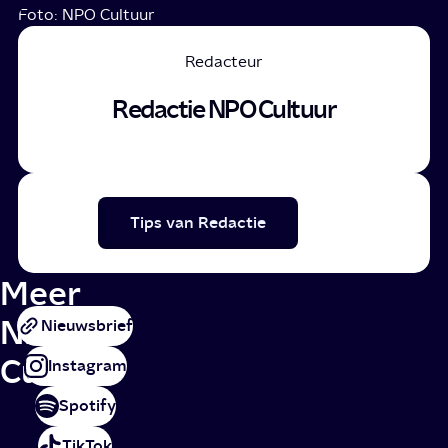
Foto: NPO Cultuur
Redacteur
Redactie NPO Cultuur
Tips van Redactie
Meer
NPO
Nieuwsbrief
Cultuur
Instagram
Spotify
TikTok