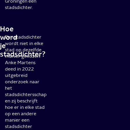
Groningen een
stadsdichter.
Hoe
word
Een stadsdichter
wordt niet in elke
je
stad op dezelfde
stadsdichter?
manier gekozen.
Anke Martens
deed in 2022
uitgebreid
onderzoek naar
het
stadsdichtersschap
en zij beschrijft
hoe er in elke stad
op een andere
manier een
stadsdichter