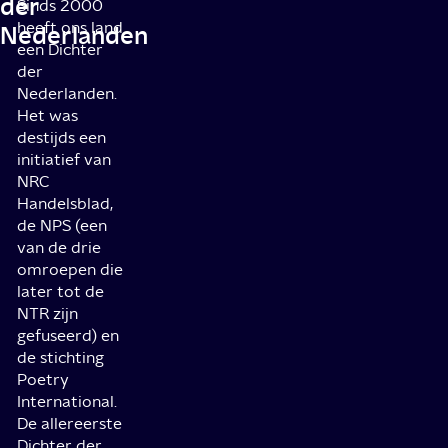
der
Sinds 2000
heeft ons land
Nederlanden
een Dichter
der
Nederlanden.
Het was
destijds een
initiatief van
NRC
Handelsblad,
de NPS (een
van de drie
omroepen die
later tot de
NTR zijn
gefuseerd) en
de stichting
Poetry
International.
De allereerste
Dichter der