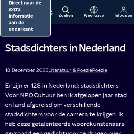
Direct naar de
Direct naar de
Direct naar de
inhoud
hoofdnavigatie
extra
informatie
Zoeken
Weergave
Inloggen
Menu
Naar
Naar
aan de
Pieteke Dik
Tip van
de
de
onderkant
beginpagina
beginpagina
van
van
Stadsdichters in Nederland
NPO
NPO
Cultuur
18 December 2025
Literatuur & Poëzie
Poëzie
Er zijn er 128 in Nederland: stadsdichters.
Voor NPO Cultuur ben ik afgelopen jaar stad
en land afgereisd om verschillende
stadsdichters voor de camera te krijgen. Ik
heb deze getalenteerde woordkunstenaars
gevraagd een gedicht voor te dragen over