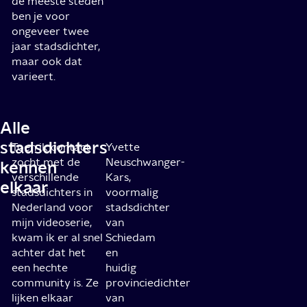
de meeste steden
ben je voor
ongeveer twee
jaar stadsdichter,
maar ook dat
varieert.
Alle
stadsdichters
Toen ik contact
Yvette
zocht met de
Neuschwanger-
kennen
verschillende
Kars,
elkaar
stadsdichters in
voormalig
Nederland voor
stadsdichter
mijn videoserie,
van
kwam ik er al snel
Schiedam
achter dat het
en
een hechte
huidig
community is. Ze
provinciedichter
lijken elkaar
van