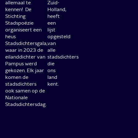
allemaal te
Zuid-
kennen! De
Holland,
Stichting
heeft
Stadspoëzie
een
organiseert een
lijst
heus
opgesteld
Stadsdichtersgala,
van
waar in 2023 de
alle
eilanddichter van
stadsdichters
Pampus werd
die
gekozen. Elk jaar
ons
komen de
land
stadsdichters
kent.
ook samen op de
Nationale
Stadsdichtersdag.