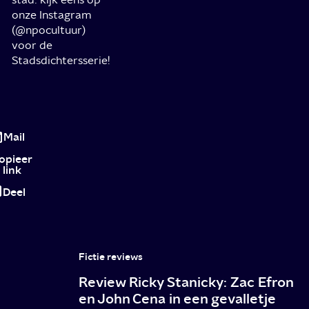
onze Instagram
(@npocultuur)
voor de
Stadsdichtersserie!
Stadsdichters
in
Mail
Nederland
opieer
link
Deel
Fictie reviews
Review Ricky Stanicky: Zac Efron
en John Cena in een gevalletje