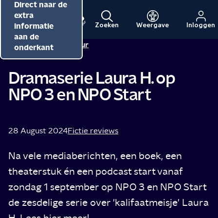
Direct naar de
Direct naar de
Direct naar de
inhoud
hoofdnavigatie
extra
informatie
Zoeken
Weergave
Inloggen
Menu
Naar
Naar
aan de
Redactie NPO Cultuur
de
de
onderkant
beginpagina
beginpagina
van
van
Dramaserie Laura H. op
NPO
NPO
NPO 3 en NPO Start
Cultuur
28 August 2024
Fictie reviews
Na vele mediaberichten, een boek, een
theaterstuk én een podcast start vanaf
zondag 1 september op NPO 3 en NPO Start
de zesdelige serie over 'kalifaatmeisje' Laura
H. Lees hier meer!