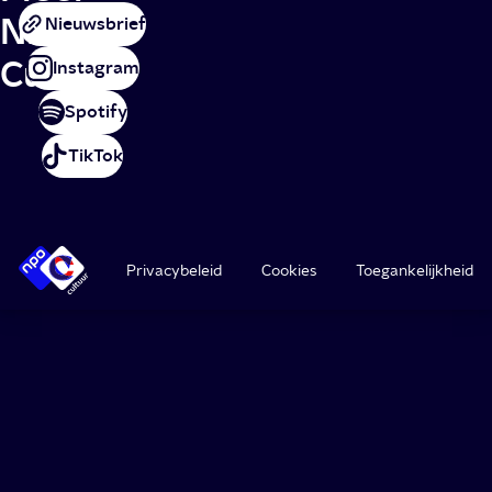
NPO
Nieuwsbrief
Cultuur
Instagram
Spotify
TikTok
Privacybeleid
Cookies
Toegankelijkheid