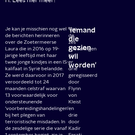
'Iemand
Je kan je misschien nog wel
Van
de berichten herinneren
de
die
over de Zoetermeerse
zes
gezien
Laura die in 2016 op 19-
afleveringen
wil
jarige leeftijd met haar
zijn
twee jonge kindjes in een IS-
er
worden'
kalifaat in Syrië belandde.
drie
Ze werd daarvoor in 2017
geregisseerd
veroordeeld tot 24
door
maanden celstraf waarvan
Flynn
13 voorwaardelijk voor
von
ondersteunende
Kleist
'voorbereidingshandelingen'
en
bij het plegen van
drie
terroristische misdaden. In
door
de zesdelige serie die vanaf
Kadir
1 september begint, zie je
Ferati