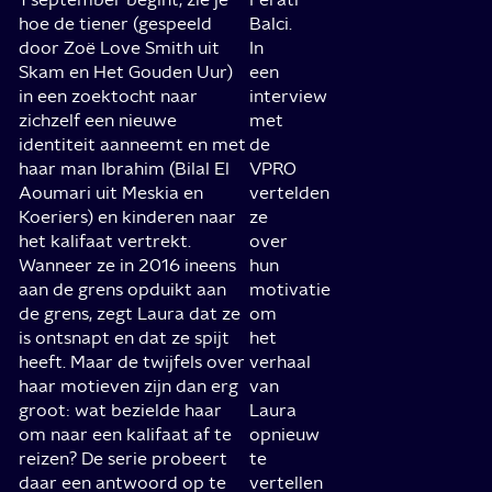
hoe de tiener (gespeeld
Balci.
door Zoë Love Smith uit
In
Skam en Het Gouden Uur)
een
in een zoektocht naar
interview
zichzelf een nieuwe
met
identiteit aanneemt en met
de
haar man Ibrahim (Bilal El
VPRO
Aoumari uit Meskia en
vertelden
Koeriers) en kinderen naar
ze
het kalifaat vertrekt.
over
Wanneer ze in 2016 ineens
hun
aan de grens opduikt aan
motivatie
de grens, zegt Laura dat ze
om
is ontsnapt en dat ze spijt
het
heeft. Maar de twijfels over
verhaal
haar motieven zijn dan erg
van
groot: wat bezielde haar
Laura
om naar een kalifaat af te
opnieuw
reizen? De serie probeert
te
daar een antwoord op te
vertellen