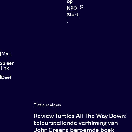
op
NPO
Start
.
Dramaserie
Laura
Mail
H.
opieer
link
op
Deel
NPO
3
en
Fictie reviews
NPO
Review Turtles All The Way Down:
Start
teleurstellende verfilming van
John Greens beroemde boek