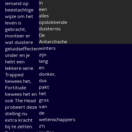
in
iemand op
een
beestachtige
alles
wijze om het
opslokkende
leven is
duisternis.
gebracht,
De
monteer er
Antarctische
wat duistere
winters
geluidseffecten
zijn
onder en je
lang
hebt een
en
lekkere serie.
donker,
Trapped
dus
bewees het,
pakt
Fortitude
het
bewees het en
gros
ook The Head
van
probeert deze
de
stelling nu
wetenschappers
extra kracht
z’n
bij te zetten.