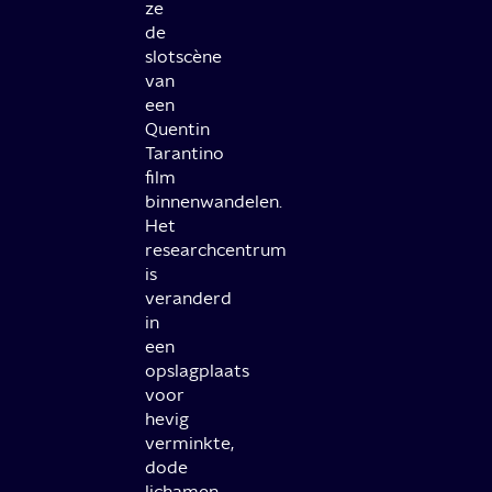
ze
de
slotscène
van
een
Quentin
Tarantino
film
binnenwandelen.
Het
researchcentrum
is
veranderd
in
een
opslagplaats
voor
hevig
verminkte,
dode
lichamen.