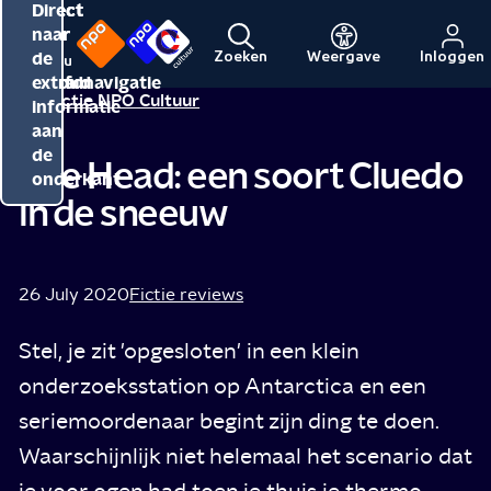
Direct
Direct
Direct
naar
naar
naar
de
de
de
Zoeken
Weergave
Inloggen
Menu
Naar
Naar
inhoud
hoofdnavigatie
extra
Redactie NPO Cultuur
de
de
informatie
beginpagina
beginpagina
aan
van
van
de
The Head: een soort Cluedo
NPO
NPO
onderkant
in de sneeuw
Cultuur
26 July 2020
Fictie reviews
Stel, je zit 'opgesloten' in een klein
onderzoeksstation op Antarctica en een
seriemoordenaar begint zijn ding te doen.
Waarschijnlijk niet helemaal het scenario dat
je voor ogen had toen je thuis je thermo