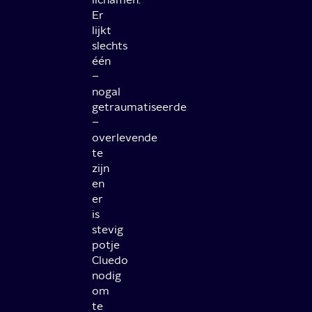
Er
lijkt
slechts
één
–
nogal
getraumatiseerde
–
overlevende
te
zijn
en
er
is
stevig
potje
Cluedo
nodig
om
te