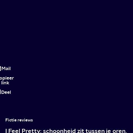
The
Head:
Mail
een
opieer
link
soort
Deel
Cluedo
in
de
Fictie reviews
sneeuw
I Feel Pretty: schoonheid zit tussen je oren.