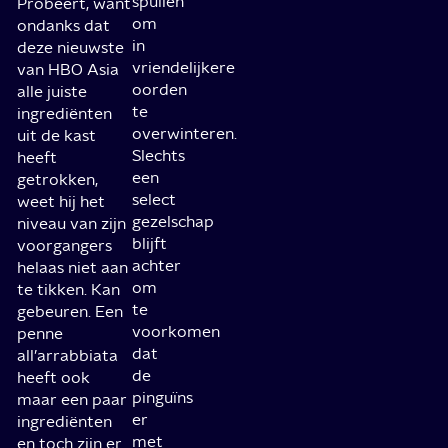
spullen
Probeert, want
om
ondanks dat
in
deze nieuwste
vriendelijkere
van HBO Asia
oorden
alle juiste
te
ingrediënten
overwinteren.
uit de kast
Slechts
heeft
een
getrokken,
select
weet hij het
gezelschap
niveau van zijn
blijft
voorgangers
achter
helaas niet aan
om
te tikken. Kan
te
gebeuren. Een
voorkomen
penne
dat
all’arrabbiata
de
heeft ook
pinguïns
maar een paar
er
ingrediënten
met
en toch zijn er