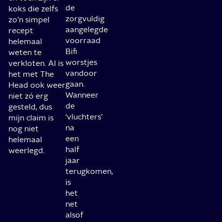
de
koks die zelfs
zorgvuldig
zo’n simpel
aangelegde
recept
voorraad
helemaal
Bifi
weten te
worstjes
verkloten. Al is
vandoor
het met The
gaan.
Head ook weer
Wanneer
niet zó erg
de
gesteld, dus
‘vluchters’
mijn claim is
na
nog niet
een
helemaal
half
weerlegd.
jaar
terugkomen,
is
het
net
alsof