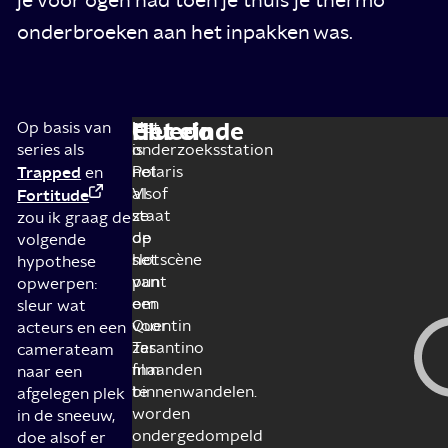
onderbroeken aan het inpakken was.
Cluedo
Het einde
Op basis van
Het
Het
series als
onderzoeksstation
is
Trapped
Polaris
net
en
VI
alsof
Fortitude
staat
ze
zou ik graag de
op
de
volgende
het
slotscène
hypothese
punt
van
opwerpen:
om
een
sleur wat
voor
Quentin
acteurs en een
zes
Tarantino
camerateam
maanden
film
naar een
te
binnenwandelen.
afgelegen plek
worden
in de sneeuw,
ondergedompeld
doe alsof er