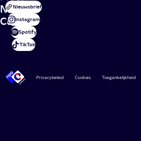
NPO
Nieuwsbrief
Cultuur
Instagram
Spotify
TikTok
Privacybeleid
Cookies
Toegankelijkheid