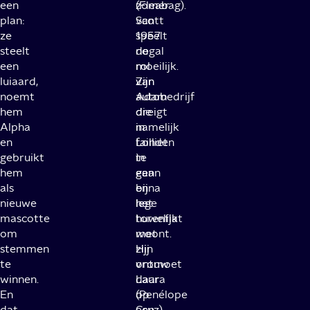
een
(Fleabag).
zomer
plan:
Scott
van
ze
speelt
1957
steelt
de
nogal
een
rol
moeilijk.
luiaard,
van
Zijn
noemt
Adam
autobedrijf
hem
die
dreigt
Alpha
in
namelijk
en
Londen
failliet
gebruikt
in
te
hem
een
gaan
als
bijna
en
nieuwe
lege
het
mascotte
torenflat
huwelijk
om
woont.
met
stemmen
Hij
zijn
te
ontmoet
vrouw
winnen.
daar
Laura
En
op
(Penélope
dat
een
Cruz)