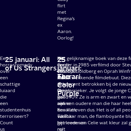
flirt
met
Regina’s
ex
Aaron.
Oorlog!
25 januari: All
25
25
Een
Als
Het
Het gelijknamige boek van deze f
horrorcomedy
er
Gucci-
eerder in 1985 verfilmd door Ste
of Us Strangers
januari:
januari:
over
éen
avontuur
Whoopi Goldberg en Oprah Winfre
Ferrari
The
een
film
moet
indrukwekkende filmdebuut. Dieze
Color
schattige
is
Adam
producent betrokken bij de nieuw
luiaard
die
Driver
filmklassieker. Je volgt de jonge C
Purple
die
de
goed
van 1909. Ze is arm en zwart en 
een
online
zijn
aan een oudere man die haar heel
studentenhuis
en
bevallen,
Een kutleven dus. Het is of all pe
terroriseert?
TikTok-
want
van haar man, de flamboyante bl
Count
gemoederen
hij
het leven van Celie wat kleur zal 
us
nu
rolt