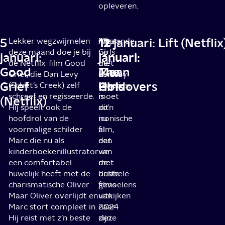
opleveren.
5
11
11
12 januari: Lift (Netflix
Lekker wegzwijmelen
Mean
Afgaande
deze maand doe je bij
Girls
op
januari:
januari:
januari:
de Netflix-film Good
met
de
Good
Mean
The
Grief, die Dan Levy
Lindsay
eerste
Grief
Girls
Holdovers
(Schitt’s Creek) zelf
Lohan
reacties,
schreef en regisseerde.
is
moet
(Netflix)
Hij speelt ook de
zo’n
dit
hoofdrol van de
iconische
nu
voormalige schilder
film,
al
Marc die nu als
dat
een
kinderboekenillustrator
we
van
een comfortabel
met
de
huwelijk heeft met de
dubbele
beste
charismatische Oliver.
gevoelens
films
Maar Oliver overlijdt en
uitkijken
van
Marc stort compleet in.
naar
2024
Hij reist met z’n beste
deze
zijn.