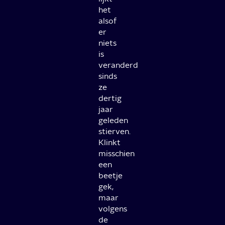
het
alsof
er
niets
is
veranderd
sinds
ze
dertig
jaar
geleden
stierven.
Klinkt
misschien
een
beetje
gek,
maar
volgens
de