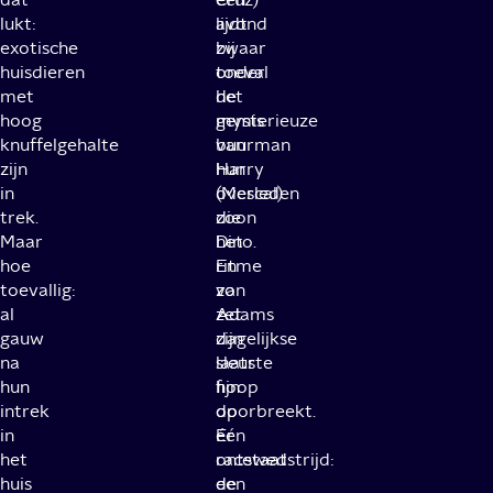
lukt:
avond
lijdt
exotische
bij
zwaar
huisdieren
toeval
onder
met
de
het
hoog
mysterieuze
gemis
knuffelgehalte
buurman
van
zijn
Harry
hun
in
(Mescal)
overleden
trek.
die
zoon
Maar
het
Dino.
hoe
ritme
En
toevallig:
van
zo
al
Adams
zet
gauw
dagelijkse
zijn
na
sleur
laatste
hun
fijn
hoop
intrek
doorbreekt.
op
in
Er
één
het
ontstaat
racewedstrijd:
huis
een
de