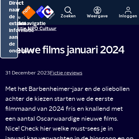
Direct
Direct
Direct
naar
naar
naar
de
de
de
Zoeken
Weergave
Inloggen
Menu
Naar
Naar
inhoud
hoofdnavigatie
extra
Redactie NPO Cultuur
de
de
informatie
beginpagina
beginpagina
aan
van
van
de
Nieuwe films januari 2024
NPO
NPO
onderkant
Cultuur
31 December 2023
Fictie reviews
Met het Barbenheimer-jaar en de oliebollen
achter de kiezen starten we de eerste
filmmaand van 2024 fris en knallend met
een aantal Oscarwaardige nieuwe films.
Nice! Check hier welke must-sees je in
januari kan verwachten in de bioscoop en op