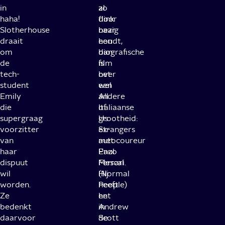
in
al
zo
haha!
flink
door
Slotherhouse
bezig
naar
draait
houdt,
een
om
dan
biografische
de
is
film
tech-
het
over
student
wel
een
Emily
All
andere
die
of
Italiaanse
supergraag
Us
grootheid:
voorzitter
Strangers
ex-
van
met
autocoureur
haar
Paul
Enzo
dispuut
Mescal
Ferrari.
wil
(Normal
Hij
worden.
People)
heeft
Ze
en
het
bedenkt
Andrew
in
daarvoor
Scott
de