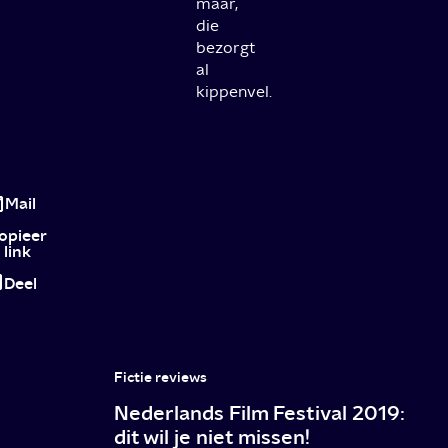
maar,
die
bezorgt
al
kippenvel.
Nieuwe
films
Mail
januari
opieer
link
2024
Deel
Fictie reviews
Nederlands Film Festival 2019:
dit wil je niet missen!