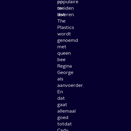
populaire
op
meiden
te
dat
leveren.
The
Plastics
wordt
genoemd
met
queen
bee
Regina
George
als
aanvoerder.
En
dat
gaat
allemaal
goed
totdat
Cady