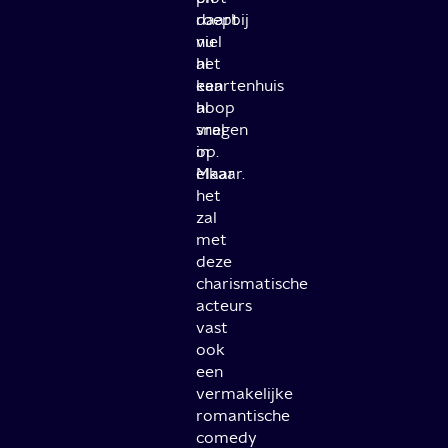
daarbij
roept
viel
nu
het
al
kaartenhuis
een
al
hoop
snel
vragen
in
op.
elkaar.
Maar
het
zal
met
deze
charismatische
acteurs
vast
ook
een
vermakelijke
romantische
comedy