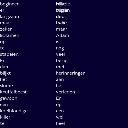
beginnen
relatie
Mille
er
tussen
Miglia
langzaam
de
door
maar
twee,
Italië.
zeker
maar
lichamen
Adam
op
is
te
nog
stapelen.
veel
En
bezig
dan
met
blijkt
herinneringen
het
aan
slome
het
knuffelbeest
verleden.
gewoon
En
een
op
koelbloedige
een
killer
wel
te
heel