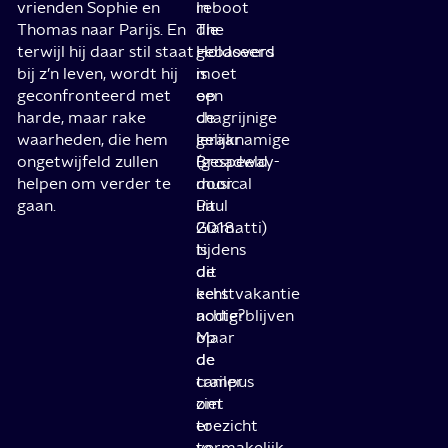
vrienden Sophie en
reboot
In
Thomas naar Parijs. En
die
The
terwijl hij daar stil staat
gebaseerd
Holdovers
bij z’n leven, wordt hij
is
moet
geconfronteerd met
op
een
harde, maar rake
de
chagrijnige
waarheden, die hem
gelijknamige
leraar
ongetwijfeld zullen
Broadway-
(gespeeld
helpen om verder te
musical
door
gaan.
uit
Paul
2018.
Giamatti)
Is
tijdens
dit
de
echt
kerstvakantie
nodig?
achterblijven
Maar
op
de
de
trailer
campus
ziet
om
er
toezicht
vermakelijk
te