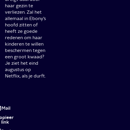
haar gezin te
verliezen. Zal het
allemaal in Ebony’s
hoofd zitten of
heeft ze goede
redenen om haar
kinderen te willen
beschermen tegen
een groot kwaad?
Je ziet het eind
augustus op
Netflix, als je durft.
Nieuwe
films
Mail
in
opieer
link
augustus