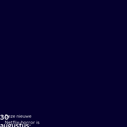
30
Deze nieuwe
Netflix-horror is
augustus: