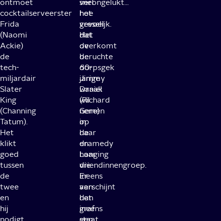
ontmoet
snel
verongelukt…
cocktailserveerster
het
hoe
Frida
gevoel
vreselijk.
(Naomi
dat
Het
Ackie)
de
overkomt
de
beruchte
de
tech-
dorpsgek
60-
miljardair
Jimmy
jarige
Slater
wraak
Daniel
King
wil
(Richard
(Channing
nemen
Gere)
Tatum).
op
in
Het
haar
de
klikt
en
dramedy
goed
haar
Longing
tussen
vriendinnengroep.
die
de
Er
ineens
twee
verschijnt
aan
en
dan
het
hij
ineens
graf
nodigt
een
staat