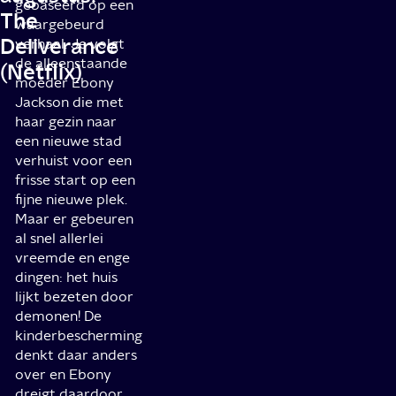
gebaseerd op een
The
waargebeurd
Deliverance
verhaal. Je volgt
de alleenstaande
(Netflix)
moeder Ebony
Jackson die met
haar gezin naar
een nieuwe stad
verhuist voor een
frisse start op een
fijne nieuwe plek.
Maar er gebeuren
al snel allerlei
vreemde en enge
dingen: het huis
lijkt bezeten door
demonen! De
kinderbescherming
denkt daar anders
over en Ebony
dreigt daardoor