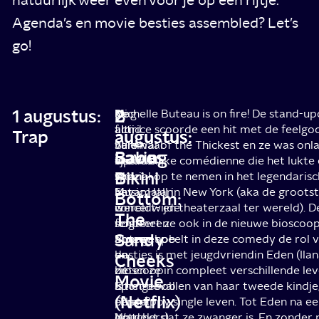
Agenda’s en movie besties assembled? Let’s
go!
1 augustus:
2
8
De
Nog
Michelle Buteau is on fire! De stand-
film
altijd
actrice scoorde een hit met de feelgoo
Trap
augustus:
augustus:
van
helemaal
Survival of the Thickest en ze was onl
Saving
Babes
dochter
lijp
vrouwelijke comédienne die het lukt
Bikini
Ishana
van
special op te nemen in het legendarisc
Shyamalan
het
Music Hall in New York (aka de groots
Bottom:
is
wereldwijde
concert- en theaterzaal ter wereld).
The
nog
fenomeen
schittert ze ook in de nieuwe bioscoo
Sandy
amper
Spongebob
Buteau speelt in deze comedy de rol 
de
en
besties is met jeugdvriendin Eden (Ilan
Cheeks
bioscoop
de
zitten ze in compleet verschillende le
Movie
uit
Spongebob
is net bevallen van haar tweede kindje
(Netflix)
(The
posse?
een happy single leven. Tot Eden na e
Watchers),
Nou,
ontdekt dat ze zwanger is. En zonder 