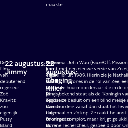
maakte.
22 augustus:
22
22
De
Horror
Stel
Regisseur John Woo (Face/Off, Mission:
film
van
je
komt met een nieuwe versie van z’n eig
Jimmy
augustus:
augustus:
van
eigen
eens
The Killer uit 1989. Hierin zie je Nath
Longing
The
debuterend
bodem
voor
Game of Thrones in de rol van Zee, ee
Killer
regisseur
door
dat
beruchte huurmoordenaar die in de o
Zoë
Binary-
je
Parijs bekend staat als de ‘Koningin va
Kravitz
regisseur
op
Totdat ze besluit om een blind meisje 
zou
David-
een
vermoorden: vanaf dan staat het leve
eigenlijk
Jan
dag
helemaal op z’n kop. Ze raakt belandt 
Pussy
Bronsgeest.
te
crimineel complot, maar krijgt gelukki
Island
In
horen
slimme rechercheur, gespeeld door Om