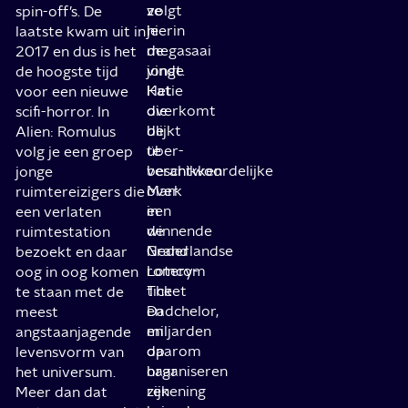
volgt
ze
spin-off’s. De
hierin
je
laatste kwam uit in
de
megasaai
2017 en dus is het
jonge
vindt.
de hoogste tijd
Katie
Het
voor een nieuwe
die
overkomt
scifi-horror. In
blijkt
de
Alien: Romulus
te
über-
volg je een groep
beschikken
verantwoordelijke
jonge
over
Mark
ruimtereizigers die
een
in
een verlaten
winnende
de
ruimtestation
Grand
Nederlandse
bezoekt en daar
Lotery-
romcom
oog in oog komen
ticket
The
te staan met de
en
Dadchelor,
meest
miljarden
en
angstaanjagende
op
daarom
levensvorm van
haar
organiseren
het universum.
rekening
zijn
Meer dan dat