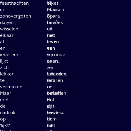
feestnachten
Yikes!
bij
en
Maar
mensen
zonovergoten
Dilara
op
dagen
hoeft
bezoek
wisselen
er
uit
elkaar
niet
het
af
eens
leven
en
een
van
iedereen
seconde
zijn
lijkt
naar
zoon…
zich
te
zijn
lekker
luisteren
vrienden,
te
om
leraren
vermaken.
te
en
Maar
beseffen
liefdes.
met
dat
En
de
zij
dat
nadruk
sowieso
leert
op
de
hem
‘lijkt’.
lul
niet