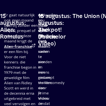
15
15
15
16 augustus: The Union (N
Er gaat natuurlijk
Awkwafina
Je
ook geen maand
en
zou
augustus:
augustus:
augustus:
voorbij zonder een
John
maar
Alien:
Jackpot!
The
sequel, prequel of
Cena
op
Romulus
(Prime
Dadchelor
reboot en deze
zijn
het
maand krijgt de
deze
punt
Video)
Alien-franchise
maand
staan
samen
vader
er een film bij.
te
te
Voor de niet
zien
worden
kenners: die
in
en
franchise begon in
een
ineens
1979 met de
nieuwe
gedumpt
geweldige film
thrillercomedy
worden
Alien van Ridley
van
door
Scott en werd in
Prime
je
de decennia erna
Video.
vrouw
uitgebreid met
Je
omdat
veel vervolgen en