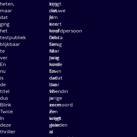
heten,
zijn
krijgt
maar
nieuwe
dat
dat
film
je
ging
keert
een
het
hoofdpersoon
kind
testpubliek
Dilara
hebt.
blijkbaar
terug
Een
te
naar
18-
ver.
haar
jarig
En
home
kind!
nu
town
En
is
nadat
dat
de
haar
die
titel
vriendin
18-
dus
is
jarige
Blink
vermoord.
zoon
Twice.
Ze
een
In
krijgt
week
deze
daar
geleden
thriller
al
is