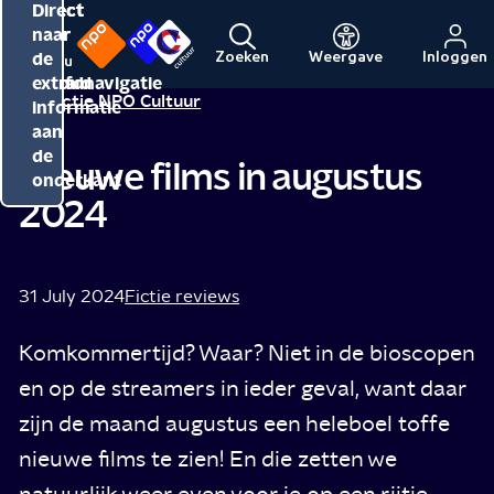
Direct
Direct
Direct
naar
naar
naar
de
de
de
Zoeken
Weergave
Inloggen
Menu
Naar
Naar
inhoud
hoofdnavigatie
extra
Redactie NPO Cultuur
de
de
informatie
beginpagina
beginpagina
aan
van
van
de
Nieuwe films in augustus
NPO
NPO
onderkant
2024
Cultuur
31 July 2024
Fictie reviews
Komkommertijd? Waar? Niet in de bioscopen
en op de streamers in ieder geval, want daar
zijn de maand augustus een heleboel toffe
nieuwe films te zien! En die zetten we
natuurlijk weer even voor je op een rijtje.