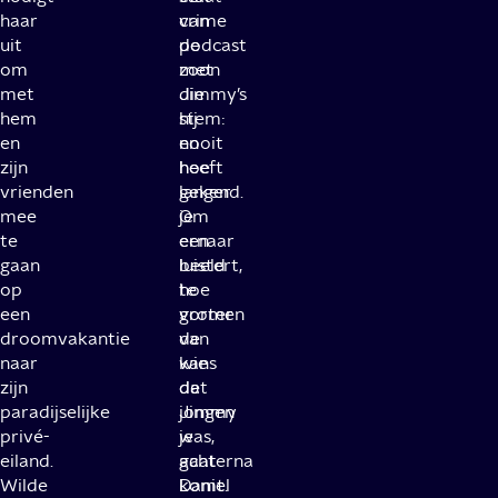
haar
crime
van
uit
podcast
de
om
met
zoon
met
Jimmy’s
die
hem
stem:
hij
en
en
nooit
zijn
hoe
heeft
vrienden
langer
gekend.
mee
je
Om
te
ernaar
een
gaan
luistert,
beeld
op
hoe
te
een
groter
vormen
droomvakantie
de
van
naar
kans
wie
zijn
dat
de
paradijselijke
Jimmy
jongen
privé-
je
was,
eiland.
achterna
gaat
Wilde
komt.
Daniel