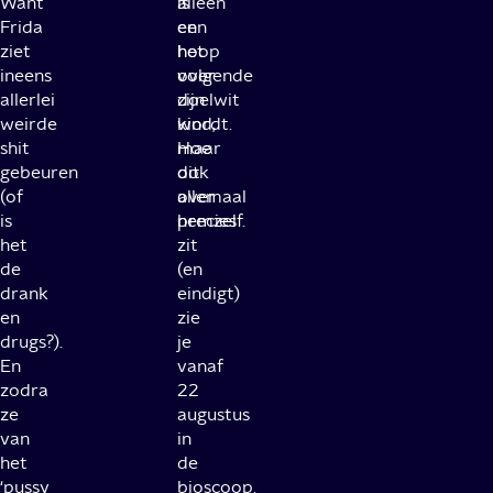
Want
is
alleen
Frida
en
een
ziet
het
hoop
ineens
volgende
over
allerlei
doelwit
zijn
weirde
wordt.
kind,
shit
Hoe
maar
gebeuren
dit
ook
(of
allemaal
over
is
precies
hemzelf.
het
zit
de
(en
drank
eindigt)
en
zie
drugs?).
je
En
vanaf
zodra
22
ze
augustus
van
in
het
de
‘pussy
bioscoop.