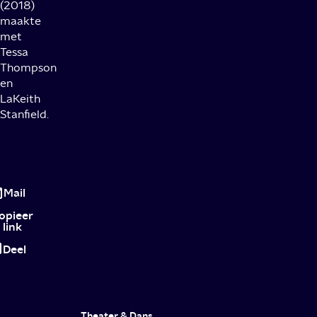
(2018)
maakte
met
Tessa
Thompson
en
LaKeith
Stanfield.
Nieuwe
series
Mail
om
opieer
link
in
Deel
de
gaten
te
Theater & Dans