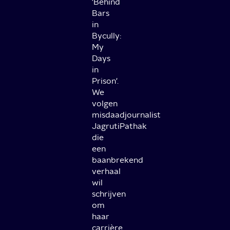
'Behind
Bars
in
Bycully:
My
Days
in
Prison'.
We
volgen
misdaadjournalist
JagrutiPathak
die
een
baanbrekend
verhaal
wil
schrijven
om
haar
carrière