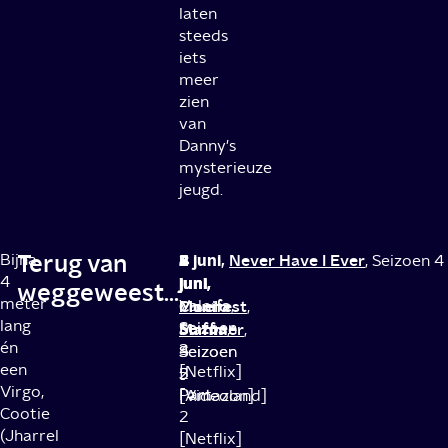
laten
steeds
iets
meer
zien
van
Danny's
mysterieuze
jeugd.
Terug van
Bijna
2
2
4
5
8 juni,
Never Have I Ever
, Seizoen 4
4
juni,
juni,
juni,
juni,
weggeweest...
meter
Cruel
Valeria,
Manifest
Mocro
,
lang
Seizoen
Summer
Seizoen
Maffia
,
,
én
3
4
Seizoen
Seizoen
een
[Netflix]
-
2
5
Virgo,
Part
[Amazon]
[Videoland]
Cootie
2
(Jharrel
[Netflix]