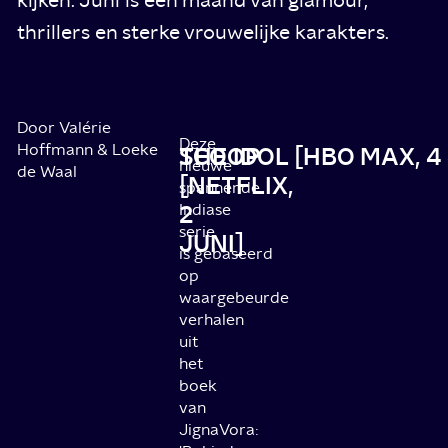
thrillers en sterke vrouwelijke karakters.
Door Valérie
Deze
Hoffmann & Loeke
SCOOP
THE IDOL [HBO MAX, 4
nieuwe
de Waal
[NETFLIX,
spannende
2
Indiase
serie
JUNI]
is
gebaseerd
op
waargebeurde
verhalen
uit
het
boek
van
JignaVora: