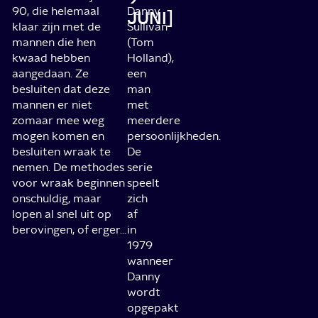
90, die helemaal
Danny
JUNI]
klaar zijn met de
Sullivan
mannen die hen
(Tom
kwaad hebben
Holland),
aangedaan. Ze
een
besluiten dat deze
man
mannen er niet
met
zomaar mee weg
meerdere
mogen komen en
persoonlijkheden.
besluiten wraak te
De
nemen. De methodes
serie
voor wraak beginnen
speelt
onschuldig, maar
zich
lopen al snel uit op
af
berovingen, of erger...
in
1979
wanneer
Danny
wordt
opgepakt