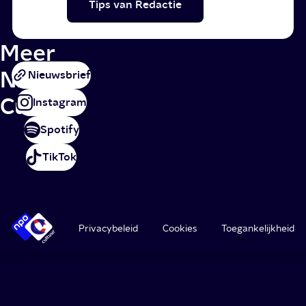
Tips van Redactie
Meer
NPO
Nieuwsbrief
Cultuur
Instagram
Spotify
TikTok
Privacybeleid
Cookies
Toegankelijkheid