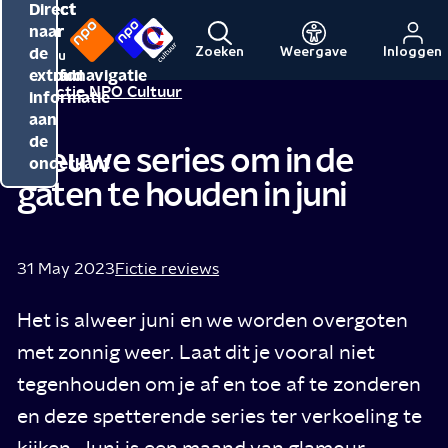
Direct
Direct
Direct
naar
naar
naar
de
de
de
Zoeken
Weergave
Inloggen
Menu
Naar
Naar
inhoud
hoofdnavigatie
extra
Redactie NPO Cultuur
de
de
informatie
beginpagina
beginpagina
aan
van
van
de
Nieuwe series om in de
NPO
NPO
onderkant
gaten te houden in juni
Cultuur
31 May 2023
Fictie reviews
Het is alweer juni en we worden overgoten
met zonnig weer. Laat dit je vooral niet
tegenhouden om je af en toe af te zonderen
en deze spetterende series ter verkoeling te
kijken. Juni is een maand van glamour,