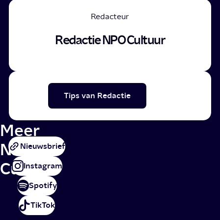
Redacteur
Redactie NPO Cultuur
Tips van Redactie
Meer
NPO
Nieuwsbrief
Cultuur
Instagram
Spotify
TikTok