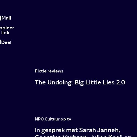
Review:
Reality
Mail
opieer
link
Deel
Fictie reviews
The Undoing: Big Little Lies 2.0
NPO Cultuur op tv
In gesprek met Sarah Janneh,