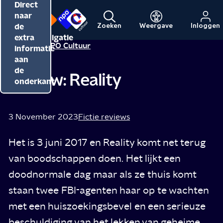
Direct
Direct
Direct
naar
naar
naar
de
de
de
Zoeken
Weergave
Inloggen
Menu
Naar
Naar
inhoud
hoofdnavigatie
extra
Redactie NPO Cultuur
de
de
informatie
beginpagina
beginpagina
aan
van
van
de
Review: Reality
NPO
NPO
onderkant
Cultuur
3 November 2023
Fictie reviews
Het is 3 juni 2017 en Reality komt net terug
van boodschappen doen. Het lijkt een
doodnormale dag maar als ze thuis komt
staan twee FBI-agenten haar op te wachten
met een huiszoekingsbevel en een serieuze
beschuldiging van het lekken van geheime