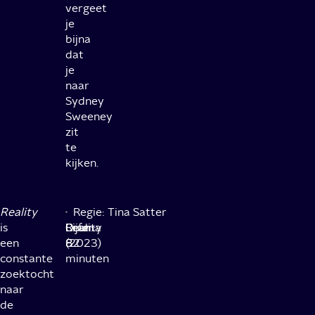
vergeet
je
bijna
dat
je
naar
Sydney
Sweeney
zit
te
kijken.
Reality
·
·
·
·
·
Regie: Tina Satter
is
Reality
Cijfer:
Drama
Duur:
een
(2023)
8
82
constante
minuten
zoektocht
naar
de