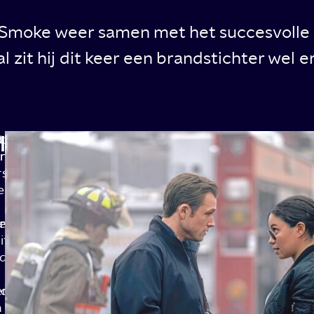
Smoke weer samen met het succesvolle t
al zit hij dit keer een brandstichter wel e
leverlies
xpert
t
n
rdt
rst
ergezet
e
andaard
itieserie.
dsen
en
lderone
n