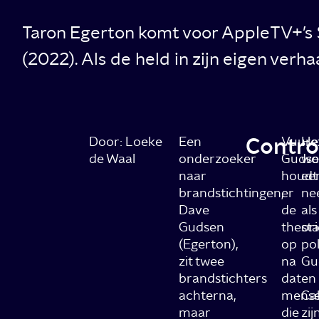
Taron Egerton komt voor AppleTV+’s 
(2022). Als de held in zijn eigen verha
Contro
Door: Loeke
Een
Vuure
He
de Waal
onderzoeker
Gudse
wo
naar
houdt
ee
brandstichtingen,
er
ne
Dave
de
als
Gudsen
theori
st
(Egerton),
op
pol
zit twee
na
Gu
brandstichters
dat
en
achterna,
mens
Ca
maar
die
zij