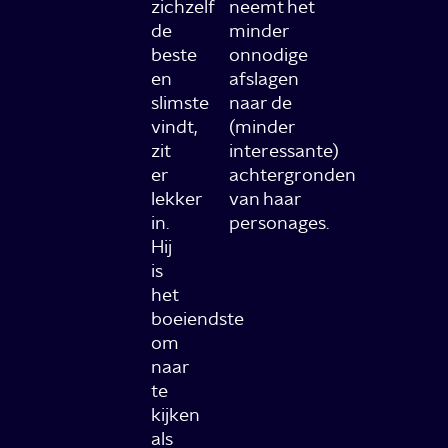
zichzelf
neemt het
de
minder
beste
onnodige
en
afslagen
slimste
naar de
vindt,
(minder
zit
interessante)
er
achtergronden
lekker
van haar
in.
personages.
Hij
is
het
boeiendste
om
naar
te
kijken
als