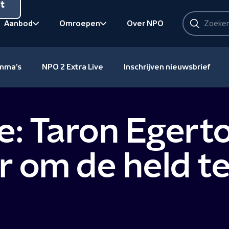
nt
Zoeken
Aanbod
Omroepen
Over NPO
Zoeken
Bekijk onderliggend
Bekijk onderliggend
amma's
NPO 2 Extra Live
Inschrijven nieuwsbrief
: Taron Egerto
r om de held te