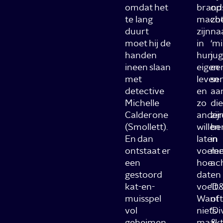
omdat het
brand
op
te lang
macht
zo
duurt
zijn
na
moet hij de
in
‘mi
handen
hun
jug’
ineen slaan
eigen
ee
met
leven
ser
detective
en
aa
Michelle
zo
die
Calderone
ander
zij
(Smollett).
willen
be
En dan
laten
in
ontstaat er
voele
me
een
hoe
ach
gestoord
dat
en
kat-en-
voelt.
‘D&
muisspel
Want
of
vol
niets
‘Di
geheimen
maakt
&