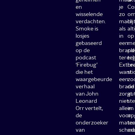
en
je
Co
wisselende
zo
om
verdachten.
macht
hij
Smoke is
als
alt
losjes
in
op
gebaseerd
een
me
op de
brand
pl
podcast
terec
teg
‘Firebug’
Extre
br
die het
want
sti
waargebeurde
een
zo
verhaal
brand
de
van John
zorgt
aut
Leonard
niet
st
Orr vertelt,
alleen
in
de
voor
op
onderzoeker
mater
te
van
schad
mo