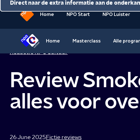
Direct naar de inhoud
Direct naar de hoofdnavigatie
Direct naar de extra informatie aan de onderka
Home
NPO Start
NPO Luister
Naar
de
beginpagina
Home
Masterclass
Alle progr
van
Naar
Redactie NPO Cultuur
NPO
de
beginpagina
Review Smoke
van
NPO
Cultuur
alles voor ove
26 June 2025
Fictie reviews