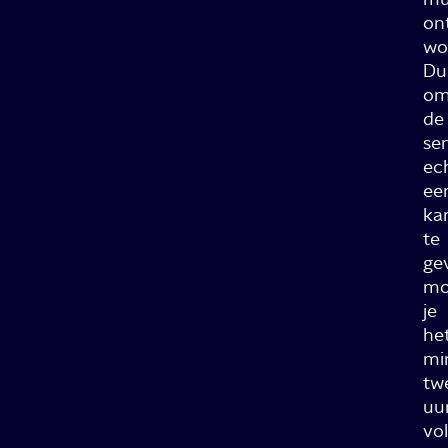
on
wo
Du
o
de
ser
ec
ee
ka
te
ge
mo
je
he
mi
tw
uu
vo