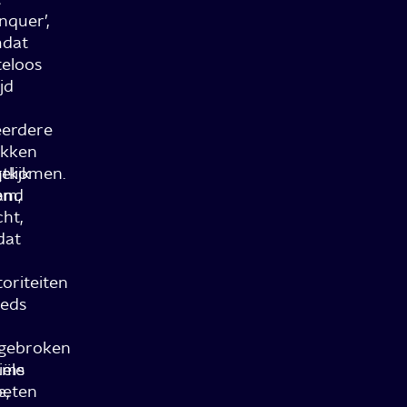
nquer’,
dat
eloos
ijd
erdere
ekken
htkomen.
elijk
em,
and
cht,
dat
oriteiten
eeds
gebroken
iële
ams
e,
eten