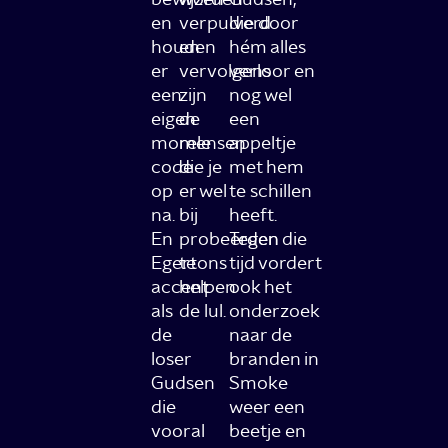
en
verpulverd
die door
houden
en
hém alles
er
vervolgens
verloor en
een
zijn
nog wel
eigen
de
een
morele
mensen
appeltje
code
die je
met hem
op
er wel
te schillen
na.
bij
heeft.
En
probeerden
Tegen die
Egertons
te
tijd vordert
accent
helpen
ook het
als
de lul.
onderzoek
de
naar de
loser
branden in
Gudsen
Smoke
die
weer een
vooral
beetje en