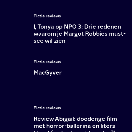
Swift
vanaf
Fictie reviews
15
I, Tonya op NPO 3: Drie redenen
maart
waarom je Margot Robbies must-
see wil zien
op
Disney+
Fictie reviews
MacGyver
Fictie reviews
Review Abigail: doodenge film
met horror-ballerina en liters