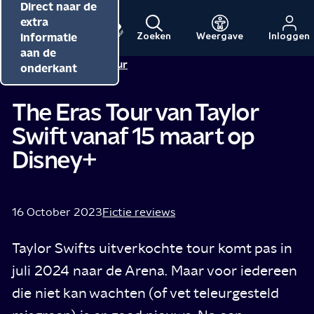
Direct naar de
Direct naar de
Direct naar de
inhoud
hoofdnavigatie
extra
informatie
Zoeken
Weergave
Inloggen
Menu
Naar
Naar
aan de
Redactie NPO Cultuur
de
de
onderkant
beginpagina
beginpagina
van
van
The Eras Tour van Taylor
NPO
NPO
Swift vanaf 15 maart op
Cultuur
Disney+
16 October 2023
Fictie reviews
Taylor Swifts uitverkochte tour komt pas in
juli 2024 naar de Arena. Maar voor iedereen
die niet kan wachten (of vet teleurgesteld