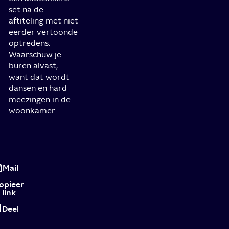
set na de
aftiteling met niet
eerder vertoonde
optredens.
Waarschuw je
buren alvast,
want dat wordt
dansen en hard
meezingen in de
woonkamer.
The
Eras
Mail
Tour
opieer
link
van
Deel
Taylor