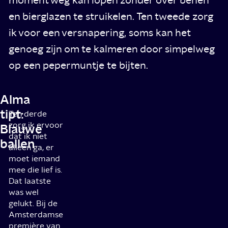
en bierglazen te struikelen. Ten tweede zorg
ik voor een versnapering, soms kan het
genoeg zijn om te kalmeren door simpelweg
op een pepermuntje te bijten.
Alma
tipt:
Ten derde
zorg ik ervoor
Blauwe
dat ik niet
ballen
alleen ga, er
moet iemand
mee die lief is.
Dat laatste
was wel
gelukt. Bij de
Amsterdamse
première van