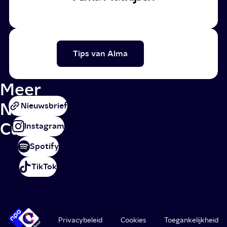
Tips van Alma
Meer
NPO
Nieuwsbrief
Cultuur
Instagram
Spotify
TikTok
Privacybeleid
Cookies
Toegankelijkheid