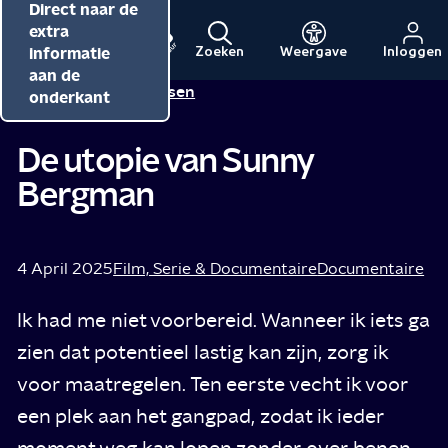
Direct naar de
Direct naar de
Direct naar de
inhoud
hoofdnavigatie
extra
informatie
Zoeken
Weergave
Inloggen
Menu
Naar
Naar
aan de
Alma Mathijsen
Tip van
de
de
onderkant
beginpagina
beginpagina
van
van
De utopie van Sunny
NPO
NPO
Bergman
Cultuur
4 April 2025
Film, Serie & Documentaire
Documentaire
Ik had me niet voorbereid. Wanneer ik iets ga
zien dat potentieel lastig kan zijn, zorg ik
voor maatregelen. Ten eerste vecht ik voor
een plek aan het gangpad, zodat ik ieder
moment weg kan lopen zonder over benen