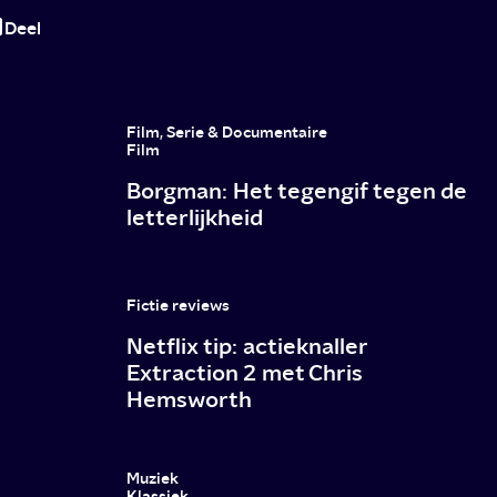
Sunny
Deel
Bergman
Film, Serie & Documentaire
Film
Borgman: Het tegengif tegen de
letterlijkheid
Fictie reviews
Netflix tip: actieknaller
Extraction 2 met Chris
Hemsworth
Muziek
Klassiek