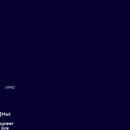
VPRO
De
utopie
Mail
van
opieer
link