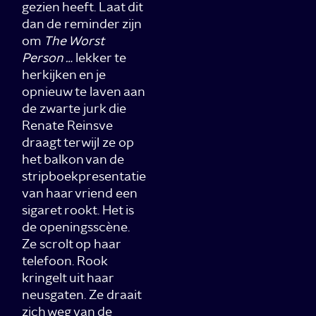
gezien heeft. Laat dit
dan de reminder zijn
om
The Worst
Person …
lekker te
herkijken en je
opnieuw te laven aan
de zwarte jurk die
Renate Reinsve
draagt terwijl ze op
het balkon van de
stripboekpresentatie
van haar vriend een
sigaret rookt. Het is
de openingsscène.
Ze scrolt op haar
telefoon. Rook
kringelt uit haar
neusgaten. Ze draait
zich weg van de