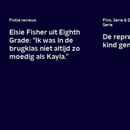
een
balkon
Fictie reviews
Film, Serie &
Serie
Elsie Fisher uit Eighth
De repre
Grade: “Ik was in de
kind gem
brugklas niet altijd zo
moedig als Kayla.”