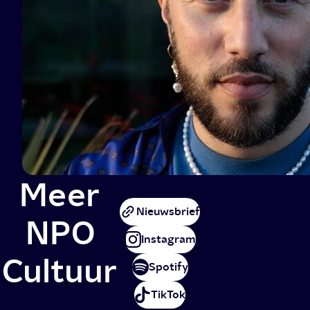
Meer
Nieuwsbrief
NPO
Instagram
Cultuur
Spotify
TikTok