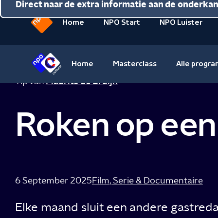
Direct naar de inhoud
Direct naar de hoofdnavigatie
Direct naar de extra informatie aan de onderka
Home
NPO Start
NPO Luister
Naar
de
beginpagina
Home
Masterclass
Alle progr
van
Naar
Tip van
Maurits de Bruijn
NPO
de
beginpagina
Roken op een
van
NPO
Cultuur
6 September 2025
Film, Serie & Documentaire
Elke maand sluit een andere gastredact