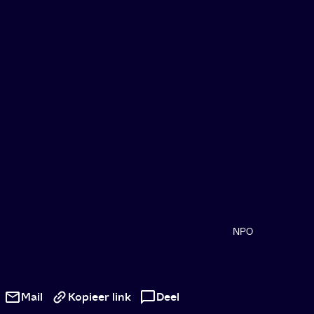
NPO
Roken
op
Mail
Kopieer link
Deel