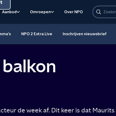
nt
Zoeken
Aanbod
Omroepen
Over NPO
Zoeken
Bekijk onderliggend
Bekijk onderliggend
amma's
NPO 2 Extra Live
Inschrijven nieuwsbrief
 balkon
eur de week af. Dit keer is dat Maurits d