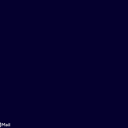
Niets
te
Mail