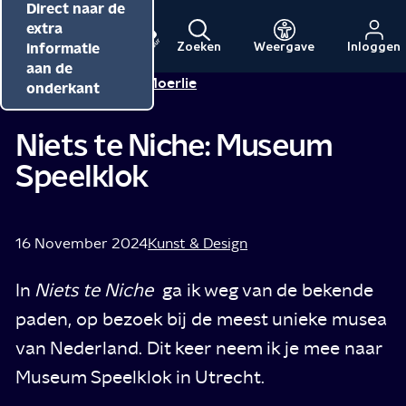
Direct naar de
Direct naar de
Direct naar de
inhoud
hoofdnavigatie
extra
informatie
Zoeken
Weergave
Inloggen
Menu
Naar
Naar
aan de
Seshiekela Moerlie
Tip van
de
de
onderkant
beginpagina
beginpagina
van
van
Niets te Niche: Museum
NPO
NPO
Speelklok
Cultuur
16 November 2024
Kunst & Design
In
Niets te Niche
ga ik weg van de bekende
paden, op bezoek bij de meest unieke musea
van Nederland. Dit keer neem ik je mee naar
Museum Speelklok in Utrecht.