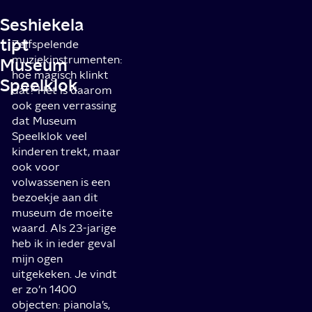
Seshiekela
tipt
Zelfspelende
muziekinstrumenten:
Museum
hoe magisch klinkt
Speelklok
dat? Het is daarom
ook geen verrassing
dat Museum
Speelklok veel
kinderen trekt, maar
ook voor
volwassenen is een
bezoekje aan dit
museum de moeite
waard. Als 23-jarige
heb ik in ieder geval
mijn ogen
uitgekeken. Je vindt
er zo’n 1400
objecten: pianola’s,