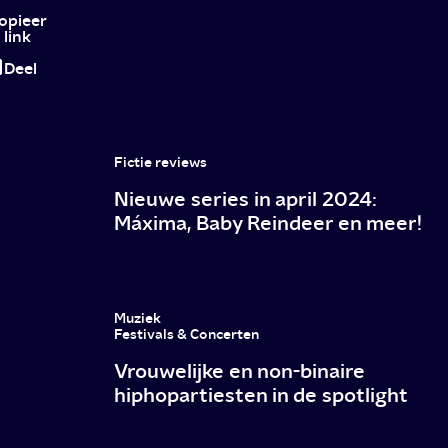
Niche:
opieer
link
Museum
Deel
Speelklok
Fictie reviews
Nieuwe series in april 2024:
Máxima, Baby Reindeer en meer!
Muziek
Festivals & Concerten
Vrouwelijke en non-binaire
hiphopartiesten in de spotlight