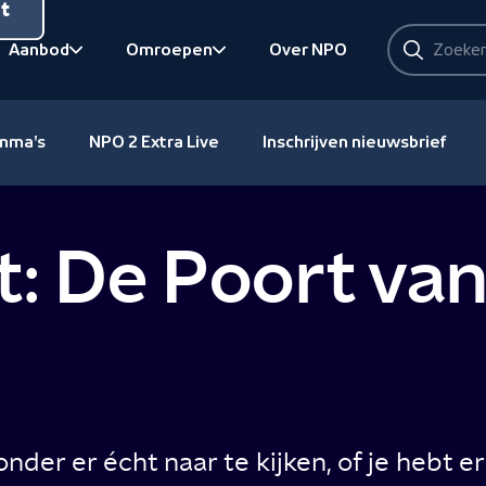
nt
Zoeken
Aanbod
Omroepen
Over NPO
Zoeken
Bekijk onderliggend
Bekijk onderliggend
amma's
NPO 2 Extra Live
Inschrijven nieuwsbrief
: De Poort va
onder er écht naar te kijken, of je hebt e