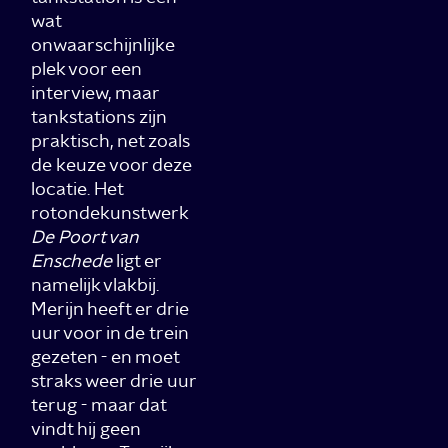
wat
onwaarschijnlijke
plek voor een
interview, maar
tankstations zijn
praktisch, net zoals
de keuze voor deze
locatie. Het
rotondekunstwerk
De Poort van
Enschede
ligt er
namelijk vlakbij.
Merijn heeft er drie
uur voor in de trein
gezeten - en moet
straks weer drie uur
terug - maar dat
vindt hij geen