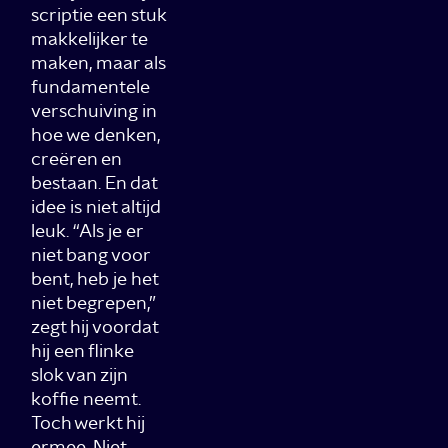
scriptie een stuk
makkelijker te
maken, maar als
fundamentele
verschuiving in
hoe we denken,
creëren en
bestaan. En dat
idee is niet altijd
leuk. “Als je er
niet bang voor
bent, heb je het
niet begrepen,”
zegt hij voordat
hij een flinke
slok van zijn
koffie neemt.
Toch werkt hij
ermee. Niet