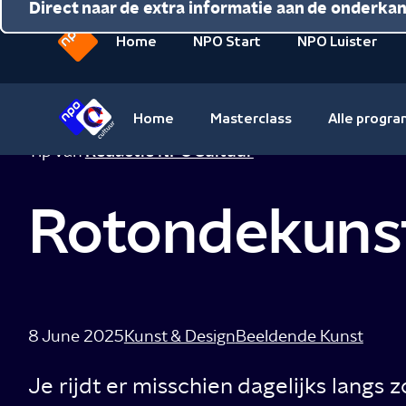
Direct naar de inhoud
Direct naar de hoofdnavigatie
Direct naar de extra informatie aan de onderka
Home
NPO Start
NPO Luister
Naar
de
beginpagina
Home
Masterclass
Alle progr
van
Naar
Tip van
Redactie NPO Cultuur
NPO
de
beginpagina
Rotondekunst
van
NPO
Cultuur
8 June 2025
Kunst & Design
Beeldende Kunst
Je rijdt er misschien dagelijks langs z