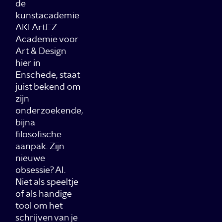
de
kunstacademie
AKI ArtEZ
Academie voor
Art & Design
hier in
Enschede, staat
juist bekend om
zijn
onderzoekende,
bijna
filosofische
aanpak. Zijn
nieuwe
obsessie? AI.
Niet als speeltje
of als handige
tool om het
schrijven van je