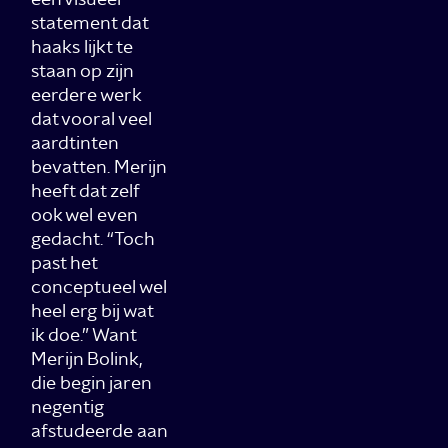
statement dat
haaks lijkt te
staan op zijn
eerdere werk
dat vooral veel
aardtinten
bevatten. Merijn
heeft dat zelf
ook wel even
gedacht. “Toch
past het
conceptueel wel
heel erg bij wat
ik doe.” Want
Merijn Bolink,
die begin jaren
negentig
afstudeerde aan