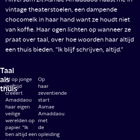
vintage theaterstoelen, een dampende
chocomelk in haar hand want ze houdt niet
van koffie. Haar ogen lichten op wanneer ze
praat over taal, over hoe woorden haar altijd
een thuis bieden. "Ik blijf schrijven, altijd."
Taal
als
Al op jonge
Op
leeftijd
haar
thuis
creëert
zeventiende
Amaddaou
start
haar eigen
Asmae
veilige
Amaddaou
werelden op
met
papier. "Ik
de
ben altijd een
opleiding