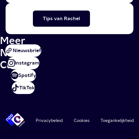
Tips van Rachel
Meer
NPO
Nieuwsbrief
Cultuur
Instagram
Spotify
TikTok
Privacybeleid
Cookies
Toegankelijkheid