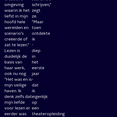
omgeving
schrijven,"
waarin ik het
zegt
liefst in mijn
ze.
hoofd hele
"Maar
werelden en
toen
scenario's
ontdekte
creëerde of
ik
zat te lezen."
-
Lezen is
diep
duidelijk de
in
basis van
het
haar werk,
eerste
ook nu nog.
jaar
"Het was en is
-
mijn veilige
dat
haven. Ik
ik
denk zelfs dat
eigenlijk
mijn liefde
op
voor lezen er
een
eerder was
theateropleiding