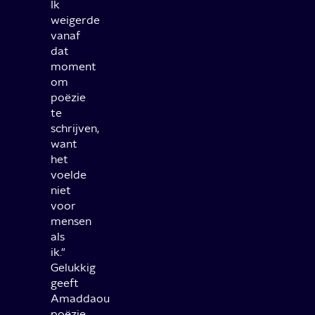
Ik
weigerde
vanaf
dat
moment
om
poëzie
te
schrijven,
want
het
voelde
niet
voor
mensen
als
ik."
Gelukkig
geeft
Amaddaou
poëzie