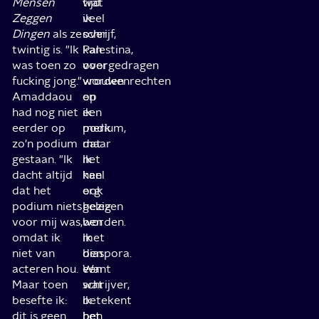
Mensen
wat
tijd
Zeggen
ik
veel
Dingen
als ze
schrijf,
over
twintig is. "Ik
kan
Palestina,
was toen zo
voorgedragen
over
fucking jong."
worden
vrouwenrechten
Amaddaou
op
en
had nog niet
een
ik
eerder op
podium,
merk
zo'n podium
maar
dat
gestaan. "Ik
het
ik
dacht altijd
kan
heel
dat het
ook
erg
podium niets
gelezen
bezig
voor mij was,
worden.
ben
omdat ik
Ik
met
niet van
ben
diaspora.
acteren hou.
een
Want
Maar toen
schrijver,
wat
besefte ik:
ik
betekent
dit is geen
ben
het