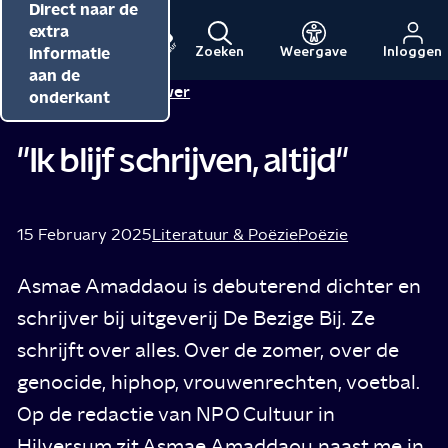
Direct naar de
Direct naar de
Direct naar de
inhoud
hoofdnavigatie
extra
informatie
Zoeken
Weergave
Inloggen
Menu
Naar
Naar
aan de
Rachel Pouwer
Tip van
de
de
onderkant
beginpagina
beginpagina
van
van
"Ik blijf schrijven, altijd"
NPO
NPO
Cultuur
15 February 2025
Literatuur & Poëzie
Poëzie
Asmae Amaddaou is debuterend dichter en
schrijver bij uitgeverij De Bezige Bij. Ze
schrijft over alles. Over de zomer, over de
genocide, hiphop, vrouwenrechten, voetbal.
Op de redactie van NPO Cultuur in
Hilversum zit Asmae Amaddaou naast me in