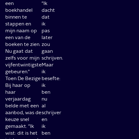
een
"Ik
boekhandel
dacht
binnen te
dat
stappen en
ik
mijn naam op
pas
een van de
later
boeken te zien.
zou
Nu gaat dat
gaan
zelfs voor mijn
schrijven.
vijfentwintigste
Maar
gebeuren."
ik
Toen De Bezige
besefte:
Bij haar op
ik
haar
ben
verjaardag
nu
belde met een
al
aanbod, was de
schrijver
keuze snel
en
gemaakt. "Ik
ik
wist: dit is het
ben