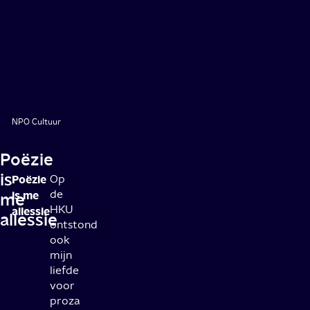
NPO Cultuur
Poëzie
is
Poëzie
Op
de
is me
me
HKU
allessie
allessie
ontstond
ook
mijn
liefde
voor
proza