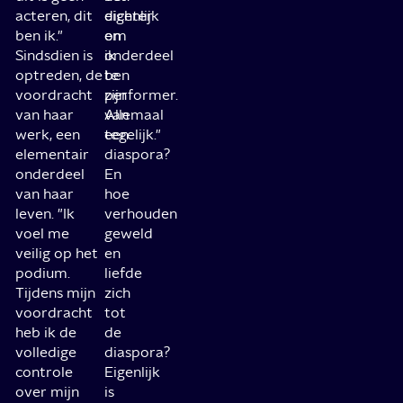
acteren, dit
dichter
eigenlijk
ben ik."
en
om
Sindsdien is
ik
onderdeel
optreden, de
ben
te
voordracht
performer.
zijn
van haar
Allemaal
van
werk, een
tegelijk."
een
elementair
diaspora?
onderdeel
En
van haar
hoe
leven. "Ik
verhouden
voel me
geweld
veilig op het
en
podium.
liefde
Tijdens mijn
zich
voordracht
tot
heb ik de
de
volledige
diaspora?
controle
Eigenlijk
over mijn
is