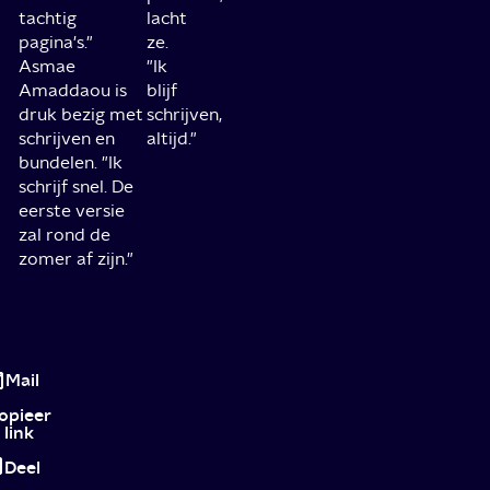
tachtig
lacht
pagina's."
ze.
Asmae
"Ik
Amaddaou is
blijf
druk bezig met
schrijven,
schrijven en
altijd."
bundelen. "Ik
schrijf snel. De
eerste versie
zal rond de
zomer af zijn."
"Ik
blijf
Mail
schrijven,
opieer
link
altijd"
Deel