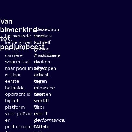
Van
binnenkind
Die
Amaddaou
Welke
hernieuwde
vindt
thema's
tot
liefde groeit
zichzelf
komt
podiumbeest
uit tot een
geen
Asmae
carrière
traditionele
Amaddaou
waarin taal
spoken
de
haar podium
word-
afgelopen
is. Haar
artiest,
tijd
eerste
die
tegen
betaalde
ritmische
in
opdracht is
teksten
haar
bij het
schrijft
werk?
platform
voor
"Ik
voor poëzie
een
schrijf
en
performance
de
.
performance
"Alles
laatste