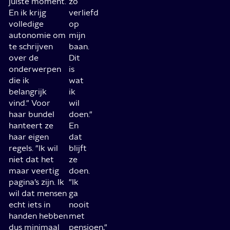
juiste moment.
zo
En ik krijg
verliefd
volledige
op
autonomie om
mijn
te schrijven
baan.
over de
Dit
onderwerpen
is
die ik
wat
belangrijk
ik
vind." Voor
wil
haar bundel
doen."
hanteert ze
En
haar eigen
dat
regels. "Ik wil
blijft
niet dat het
ze
maar veertig
doen.
pagina’s zijn. Ik
"Ik
wil dat mensen
ga
echt iets in
nooit
handen hebben
met
dus minimaal
pensioen,"