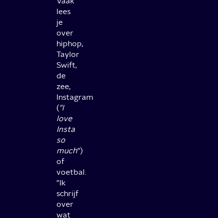
Vaak
lees
je
over
hiphop,
Taylor
Swift,
de
zee,
Instagram
(
"I
love
Insta
so
much
")
of
voetbal.
"Ik
schrijf
over
wat