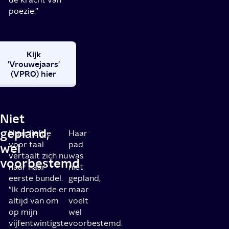
poëzie."
Kijk
'Vrouwejaars'
(VPRO) hier
Niet
gepland,
Haar liefde
Haar
voor taal
pad
wel
vertaalt zich nu
was
voorbestemd
naar haar
niet
eerste bundel.
gepland,
"Ik droomde er
maar
altijd van om
voelt
op mijn
wel
vijfentwintigste
voorbestemd.