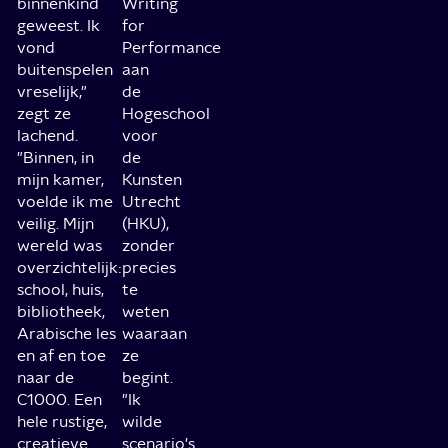
binnenkind
Writing
geweest. Ik
for
vond
Performance
buitenspelen
aan
vreselijk,"
de
zegt ze
Hogeschool
lachend.
voor
"Binnen, in
de
mijn kamer,
Kunsten
voelde ik me
Utrecht
veilig. Mijn
(HKU),
wereld was
zonder
overzichtelijk:
precies
school, huis,
te
bibliotheek,
weten
Arabische les
waaraan
en af en toe
ze
naar de
begint.
C1000. Een
"Ik
hele rustige,
wilde
creatieve
scenario's