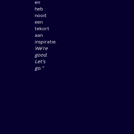
en
heb
nooit
een
tekort
aan
inspiratie.
We're
good.
Let's
go.
"