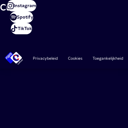
Cultuur
Instagram
Spotify
TikTok
Privacybeleid
Cookies
Toegankelijkheid