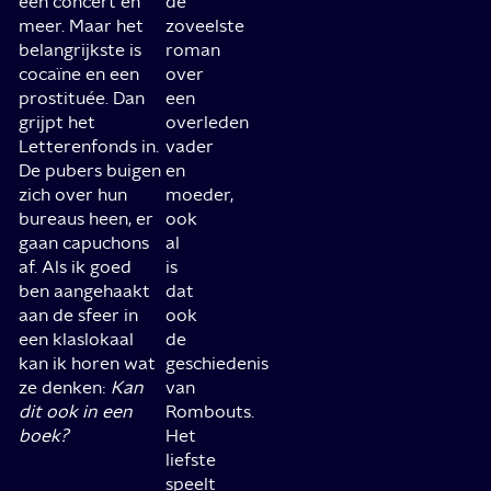
een concert en
de
meer. Maar het
zoveelste
belangrijkste is
roman
cocaïne en een
over
prostituée. Dan
een
grijpt het
overleden
Letterenfonds in.
vader
De pubers buigen
en
zich over hun
moeder,
bureaus heen, er
ook
gaan capuchons
al
af. Als ik goed
is
ben aangehaakt
dat
aan de sfeer in
ook
een klaslokaal
de
kan ik horen wat
geschiedenis
ze denken:
Kan
van
dit ook in een
Rombouts.
boek?
Het
liefste
speelt