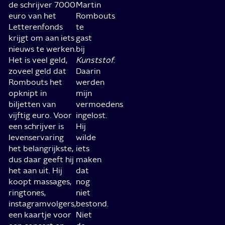
de schrijver 7000
Martin
euro van het
Rombouts
Letterenfonds
te
krijgt om aan iets
gast
nieuws te werken.
bij
Het is veel geld,
Kunststof
.
zoveel geld dat
Daarin
Rombouts het
werden
opknipt in
mijn
biljetten van
vermoedens
vijftig euro. Voor
ingelost.
een schrijver is
Hij
levenservaring
wilde
het belangrijkste,
iets
dus daar geeft hij
maken
het aan uit. Hij
dat
koopt massages,
nog
ringtones,
niet
instagramvolgers,
bestond.
een kaartje voor
Niet