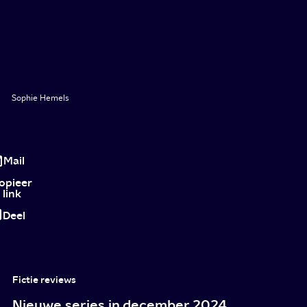
Sophie Hemels
De
capuchon
Mail
gaat
opieer
link
af
Deel
Fictie reviews
Nieuwe series in december 2024