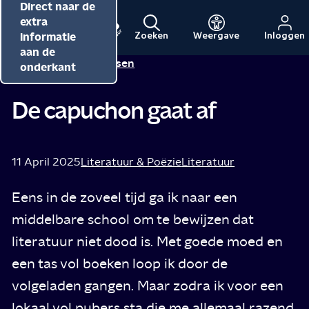
Direct naar de
Direct naar de
Direct naar de
inhoud
hoofdnavigatie
extra
informatie
Zoeken
Weergave
Inloggen
Menu
Naar
Naar
aan de
Alma Mathijsen
Tip van
de
de
onderkant
beginpagina
beginpagina
van
van
De capuchon gaat af
NPO
NPO
Cultuur
11 April 2025
Literatuur & Poëzie
Literatuur
Eens in de zoveel tijd ga ik naar een
middelbare school om te bewijzen dat
literatuur niet dood is. Met goede moed en
een tas vol boeken loop ik door de
volgeladen gangen. Maar zodra ik voor een
lokaal vol pubers sta die me allemaal razend