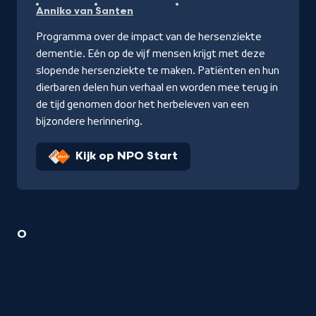
Anniko van Santen
Programma over de impact van de hersenziekte
dementie. Eén op de vijf mensen krijgt met deze
slopende hersenziekte te maken. Patiënten en hun
dierbaren delen hun verhaal en worden mee terug in
de tijd genomen door het herbeleven van een
bijzondere herinnering.
Kijk op NPO Start
1
O
Anniko
van
Santen
titel
startend