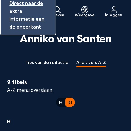
Direct naar de
Direct naar de
Direct naar de
inhoud
hoofdnavigatie
extra
Zoeken
Weergave
Inloggen
Menu
informatie aan
Naar
de onderkant
de
Anniko van Santen
beginpagina
van
NPO
Tips van de redactie
Alle titels A-Z
2 titels
A-Z menu overslaan
H
O
1
H
Anniko