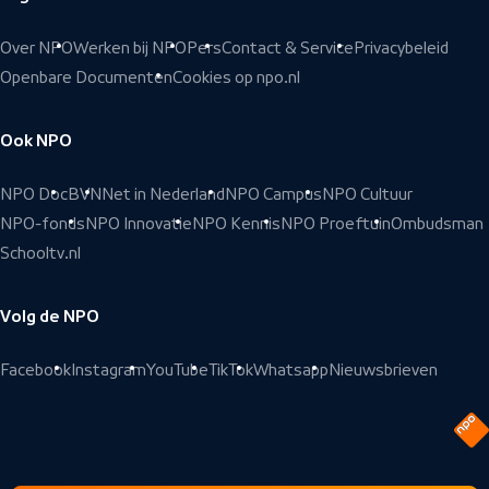
Over NPO
Werken bij NPO
Pers
Contact & Service
Privacybeleid
Openbare Documenten
Cookies op npo.nl
Ook NPO
NPO Doc
BVN
Net in Nederland
NPO Campus
NPO Cultuur
NPO-fonds
NPO Innovatie
NPO Kennis
NPO Proeftuin
Ombudsman
Schooltv.nl
Volg de NPO
Facebook
Instagram
YouTube
TikTok
Whatsapp
Nieuwsbrieven