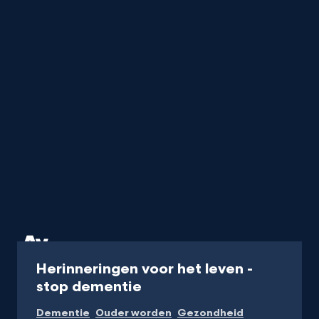
van
Santen
titel
startend
met
de
letter
Programma
Herinneringen voor het leven -
stop dementie
Dementie
Ouder worden
Gezondheid