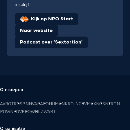
misdrijf.
Kijk op NPO Start
Naar website
Podcast over 'Sextortion'
Omroepen
Voettekst
AVROTROS
BNNVARA
EO
HUMAN
KRO-NCRV
MAX
NOS
NTR
ON
POWNED
VPRO
WNL
ZWART
Organisatie