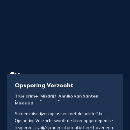
met
de
letter
Programma
Opsporing Verzocht
True crime
Misdrijf
Anniko van Santen
Misdaad
Samen misdrijven oplossen met de politie? In
Opsporing Verzocht wordt de kijker opgeroepen te
reageren als hij/zij meer informatie heeft over een