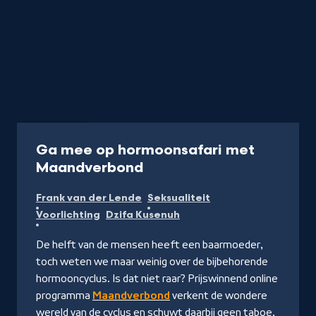
Programma
Ga mee op hormoonsafari met
-
Maandverbond
Kijk
Frank van der Lende
Seksualiteit
op
Voorlichting
Dzifa Kusenuh
NPO
Start
De helft van de mensen heeft een baarmoeder,
toch weten we maar weinig over de bijbehorende
hormooncyclus. Is dat niet raar? Prijswinnend online
programma
Maandverbond
verkent de wondere
wereld van de cyclus en schuwt daarbij geen taboe.