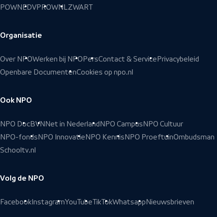
POWNED
VPRO
WNL
ZWART
Organisatie
Over NPO
Werken bij NPO
Pers
Contact & Service
Privacybeleid
Openbare Documenten
Cookies op npo.nl
Ook NPO
NPO Doc
BVN
Net in Nederland
NPO Campus
NPO Cultuur
NPO-fonds
NPO Innovatie
NPO Kennis
NPO Proeftuin
Ombudsman
Schooltv.nl
Volg de NPO
Facebook
Instagram
YouTube
TikTok
Whatsapp
Nieuwsbrieven