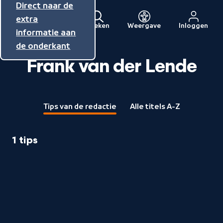
Direct naar de
Direct naar de
Direct naar de
inhoud
hoofdnavigatie
extra
Zoeken
Weergave
Inloggen
Menu
informatie aan
Naar
de onderkant
de
Frank van der Lende
beginpagina
van
NPO
Tips van de redactie
Alle titels A-Z
1 tips