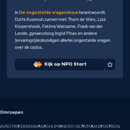
In
De ongestelde vragenshow
beantwoordt
Dzifa Kusenuh samen met Thorn de Vries, Lize
Korpershoek, Fatima Warsame, Frank van der
Lende, gynaecoloog Ingrid Pinas en andere
(ervarings)deskundigen allerlei ongestelde vragen
over de cyclus.
Kijk op NPO Start
Favorie
Omroepen
Voettekst
AVROTROS
BNNVARA
EO
HUMAN
KRO-NCRV
MAX
NOS
NTR
ON