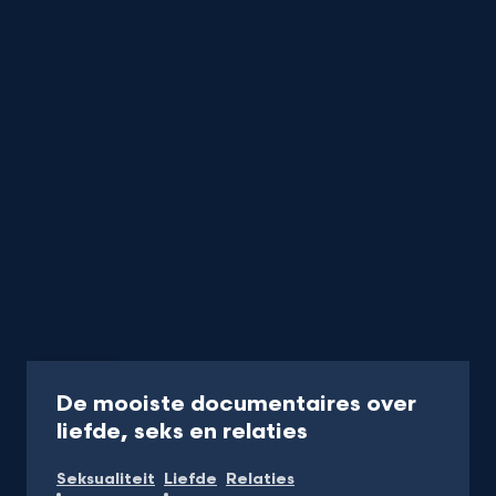
Collectie
De mooiste documentaires over
-
liefde, seks en relaties
Bekijk
Seksualiteit
Liefde
Relaties
docu's