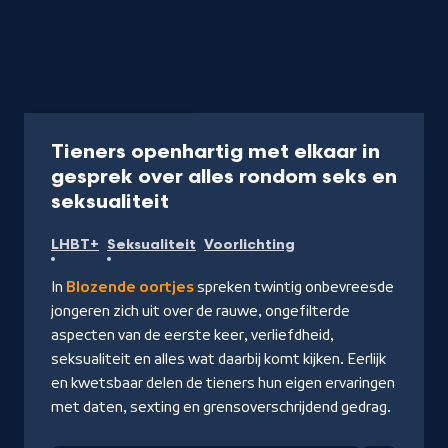
Programma
15 min
Tieners openhartig met elkaar in
gesprek over alles rondom seks en
-
seksualiteit
Kijk
LHBT+
Seksualiteit
Voorlichting
op
NPO
In
Blozende oortjes
spreken twintig onbevreesde
Start
jongeren zich uit over de rauwe, ongefilterde
aspecten van de eerste keer, verliefdheid,
seksualiteit en alles wat daarbij komt kijken. Eerlijk
en kwetsbaar delen de tieners hun eigen ervaringen
met daten, sexting en grensoverschrijdend gedrag.