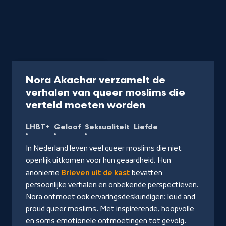
Documentaire
51 min
Nora Akachar verzamelt de
verhalen van queer moslims die
-
verteld moeten worden
Kijk
LHBT+
Geloof
Seksualiteit
Liefde
op
NPO
In Nederland leven veel queer moslims die niet
Start
openlijk uitkomen voor hun geaardheid. Hun
anonieme
Brieven uit de kast
bevatten
persoonlijke verhalen en onbekende perspectieven.
Nora ontmoet ook ervaringsdeskundigen: loud and
proud queer moslims. Met inspirerende, hoopvolle
en soms emotionele ontmoetingen tot gevolg.