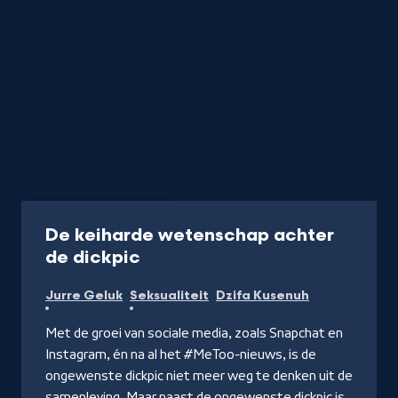
Programma
30 min
De keiharde wetenschap achter
-
de dickpic
Kijk
Jurre Geluk
Seksualiteit
Dzifa Kusenuh
op
NPO
Met de groei van sociale media, zoals Snapchat en
Start
Instagram, én na al het #MeToo-nieuws, is de
ongewenste dickpic niet meer weg te denken uit de
samenleving. Maar naast de ongewenste dickpic is