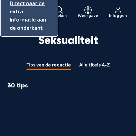
Direct naar de
Direct naar de
Direct naar de
inhoud
hoofdnavigatie
extra
Zoeken
Weergave
Inloggen
Menu
informatie aan
Naar
de onderkant
de
beginpagina
Seksualiteit
van
NPO
Tips van de redactie
Alle titels A-Z
30 tips