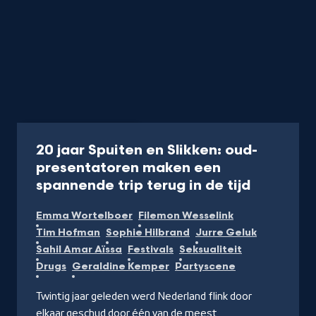
Programma
20 min
20 jaar Spuiten en Slikken: oud-
presentatoren maken een
-
spannende trip terug in de tijd
Kijk
Emma Wortelboer
Filemon Wesselink
op
Tim Hofman
Sophie Hilbrand
Jurre Geluk
NPO
Sahil Amar Aïssa
Festivals
Seksualiteit
Start
Drugs
Geraldine Kemper
Partyscene
Twintig jaar geleden werd Nederland flink door
elkaar geschud door één van de meest