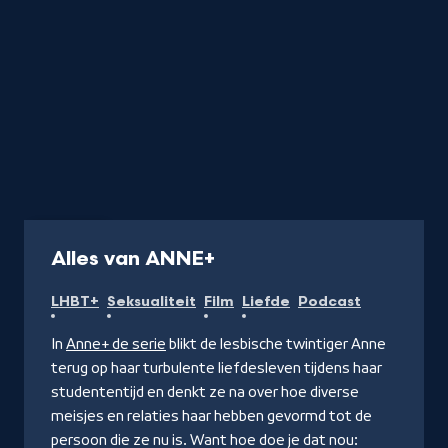
Collectie
-
Alles van ANNE+
Kijk
LHBT+
Seksualiteit
Film
Liefde
Podcast
op
NPO
In
Anne+ de serie
blikt de lesbische twintiger Anne
Start
terug op haar turbulente liefdesleven tijdens haar
studententijd en denkt ze na over hoe diverse
meisjes en relaties haar hebben gevormd tot de
persoon die ze nu is. Want hoe doe je dat nou: