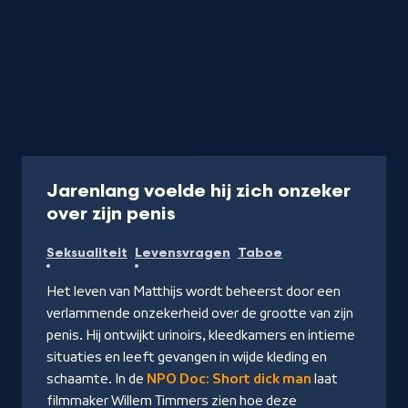
Documentaire
58 min
Jarenlang voelde hij zich onzeker
-
over zijn penis
Kijk
Seksualiteit
Levensvragen
Taboe
op
NPO
Het leven van Matthijs wordt beheerst door een
Start
verlammende onzekerheid over de grootte van zijn
penis. Hij ontwijkt urinoirs, kleedkamers en intieme
situaties en leeft gevangen in wijde kleding en
schaamte. In de
NPO Doc: Short dick man
laat
filmmaker Willem Timmers zien hoe deze