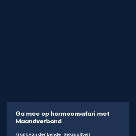
Programma
Ga mee op hormoonsafari met
-
Maandverbond
Kijk
Frank van der Lende
Seksualiteit