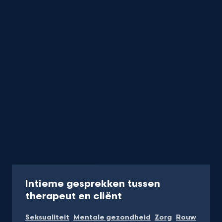
Programma
40 min
Intieme gesprekken tussen
-
therapeut en cliënt
Kijk
Seksualiteit
Mentale gezondheid
Zorg
Rouw
op