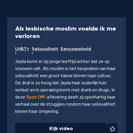
Video
21 min
Als lesbische moslim voelde ik me
-
verloren
Kijk
LHBT+
Seksualiteit
Eenzaamheid
video
Jayda komt er op jonge leeftijd achter dat ze op
vrouwen valt. Als moslim is het bespreken van haar
seksualiteit een groot taboe binnen haar cultuur.
De druk is zo hoog dat Jayda haar ouderlijk huis
verlaat en in aanraking komt met drank en drugs. In
deze
Spot Off-
aflevering deelt zij openhartig haar
verhaal over de struggles rondom haar seksualiteit
binnen haar omgeving.
Kijk video
Favorie