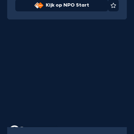
Kijk op NPO Start
Favorie
Programma
25 min