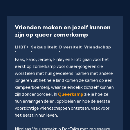
Documentaire
55 min
Vrienden maken en jezelf kunnen
-
zijn op queer zomerkamp
Kijk
LHBT+
Seksualiteit
Diversiteit
Vriendschap
op
NPO
Faas, Fano, Jeroen, Finley en Eliott gaan voor het
Doc
eerst op zomerkamp voor queer-jongeren die
worstelen met hun gevoelens. Samen met andere
jongeren uit het hele land komen ze samen op een
kampeerboerderij, waar ze eindelijk zichzelf kunnen
zijn zonder oordeel. In
Queerkamp
zie je hoe ze
hun ervaringen delen, opbloeien en hoe de eerste
voorzichtige vriendschappen ontstaan, vaak voor
het eerst in hun leven.
Nicolaas Veul spreekt in
DocTalks
met regisseurs