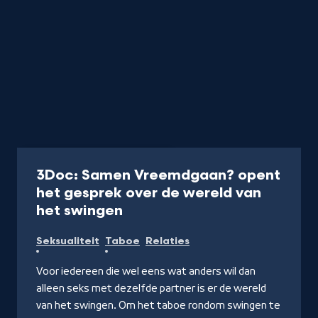
Documentaire
1 uur 10 min
3Doc: Samen Vreemdgaan? opent
het gesprek over de wereld van
-
het swingen
Kijk
Seksualiteit
Taboe
Relaties
op
NPO
Voor iedereen die wel eens wat anders wil dan
Start
alleen seks met dezelfde partner is er de wereld
van het swingen. Om het taboe rondom swingen te