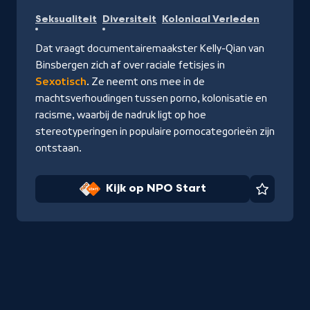
Kijk
Seksualiteit
Diversiteit
Koloniaal Verleden
op
NPO
Dat vraagt documentairemaakster Kelly-Qian van
Start
Binsbergen zich af over raciale fetisjes in
Sexotisch
. Ze neemt ons mee in de
machtsverhoudingen tussen porno, kolonisatie en
racisme, waarbij de nadruk ligt op hoe
stereotyperingen in populaire pornocategorieën zijn
ontstaan.
Kijk op NPO Start
Favorie