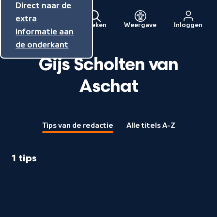
Direct naar de
Direct naar de
Direct naar de
inhoud
hoofdnavigatie
extra
Zoeken
Weergave
Inloggen
Menu
informatie aan
Naar
de onderkant
de
beginpagina
Gijs Scholten van
van
Aschat
NPO
Tips van de redactie
Alle titels A-Z
1 tips