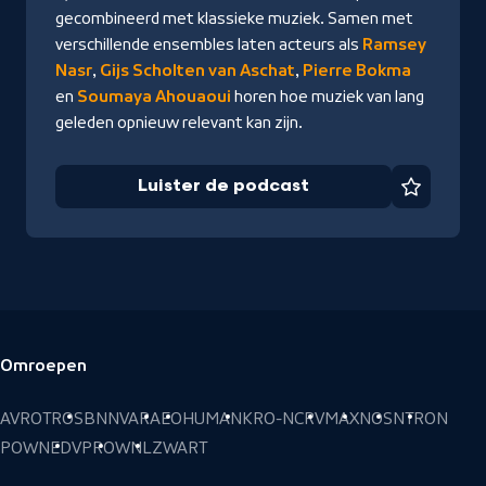
gecombineerd met klassieke muziek. Samen met
verschillende ensembles laten acteurs als
Ramsey
Nasr
,
Gijs Scholten van Aschat
,
Pierre Bokma
en
Soumaya Ahouaoui
horen hoe muziek van lang
geleden opnieuw relevant kan zijn.
Luister de podcast
Favorie
Omroepen
Voettekst
AVROTROS
BNNVARA
EO
HUMAN
KRO-NCRV
MAX
NOS
NTR
ON
POWNED
VPRO
WNL
ZWART