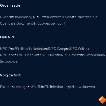
Organisatie
Over NPO
Werken bij NPO
Pers
Contact & Service
Privacybeleid
Openbare Documenten
Cookies op npo.nl
Ook NPO
NPO Doc
BVN
Net in Nederland
NPO Campus
NPO Cultuur
NPO-fonds
NPO Innovatie
NPO Kennis
NPO Proeftuin
Ombudsman
Schooltv.nl
Volg de NPO
Facebook
Instagram
YouTube
TikTok
Whatsapp
Nieuwsbrieven