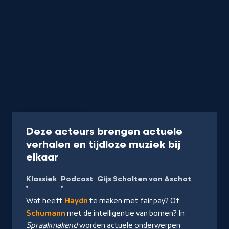
Podcast
35 min
Deze acteurs brengen actuele
verhalen en tijdloze muziek bij
-
elkaar
Luister
Klassiek
Podcast
Gijs Scholten van Aschat
de
podcast
Wat heeft
Haydn
te maken met fair pay? Of
Schumann
met de intelligentie van bomen? In
Spraakmakend
worden actuele onderwerpen