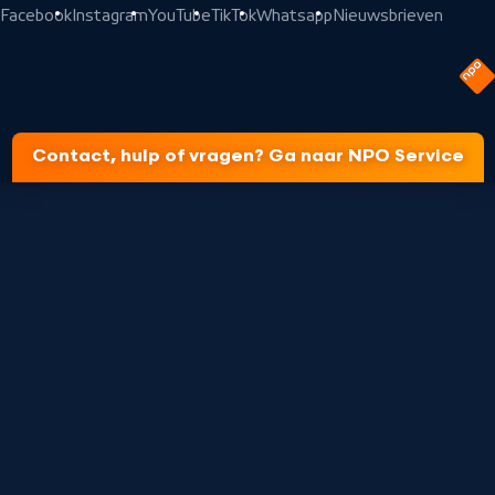
Facebook
Instagram
YouTube
TikTok
Whatsapp
Nieuwsbrieven
Contact, hulp of vragen? Ga naar NPO Service