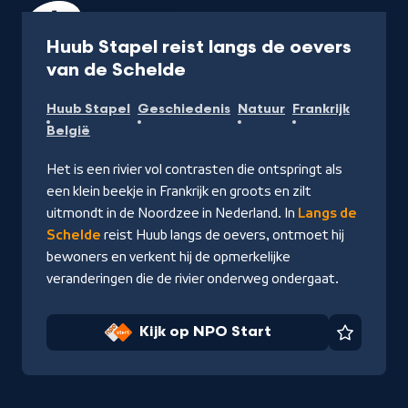
Programma
35 min
Huub Stapel reist langs de oevers
-
van de Schelde
Kijk
Huub Stapel
Geschiedenis
Natuur
Frankrijk
op
België
NPO
Start
Het is een rivier vol contrasten die ontspringt als
een klein beekje in Frankrijk en groots en zilt
uitmondt in de Noordzee in Nederland. In
Langs de
Schelde
reist Huub langs de oevers, ontmoet hij
bewoners en verkent hij de opmerkelijke
veranderingen die de rivier onderweg ondergaat.
Kijk op NPO Start
Favorie