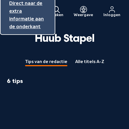
Direct naar de
Direct naar de
Direct naar de
inhoud
hoofdnavigatie
extra
Zoeken
Weergave
Inloggen
Menu
informatie aan
Naar
de onderkant
de
beginpagina
Huub Stapel
van
NPO
Tips van de redactie
Alle titels A-Z
6 tips