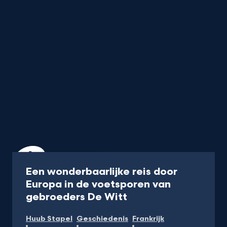
Programma
50 min
Een wonderbaarlijke reis door
Europa in de voetsporen van
-
gebroeders De Witt
Kijk
Huub Stapel
Geschiedenis
Frankrijk
op