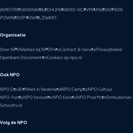
AVROTROS
BNNVARA
EO
HUMAN
KRO-NCRV
MAX
NOS
NTR
ON
POWNED
VPRO
WNL
ZWART
Organisatie
Over NPO
Werken bij NPO
Pers
Contact & Service
Privacybeleid
Openbare Documenten
Cookies op npo.nl
Ook NPO
NPO Doc
BVN
Net in Nederland
NPO Campus
NPO Cultuur
NPO-fonds
NPO Innovatie
NPO Kennis
NPO Proeftuin
Ombudsman
Schooltv.nl
Volg de NPO