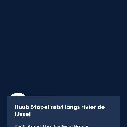
Programma
40 min
Huub Stapel reist langs rivier de
-
IJssel
Kijk
Huub Stapel
Geschiedenis
Natuur