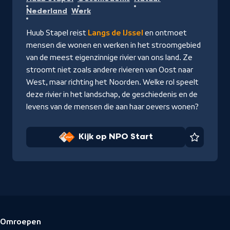
op
Nederland
Werk
NPO
Start
Huub Stapel reist
Langs de IJssel
en ontmoet
mensen die wonen en werken in het stroomgebied
van de meest eigenzinnige rivier van ons land. Ze
stroomt niet zoals andere rivieren van Oost naar
West, maar richting het Noorden. Welke rol speelt
deze rivier in het landschap, de geschiedenis en de
levens van de mensen die aan haar oevers wonen?
Kijk op NPO Start
Favorie
Omroepen
Voettekst