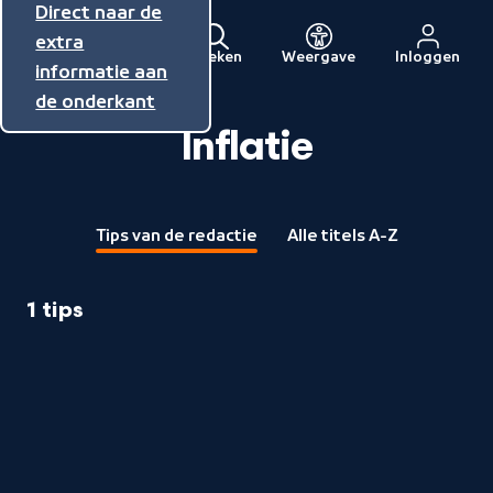
Direct naar de
Direct naar de
Direct naar de
inhoud
hoofdnavigatie
extra
Zoeken
Weergave
Inloggen
Menu
informatie aan
Naar
de onderkant
de
beginpagina
Inflatie
van
NPO
Tips van de redactie
Alle titels A-Z
1 tips