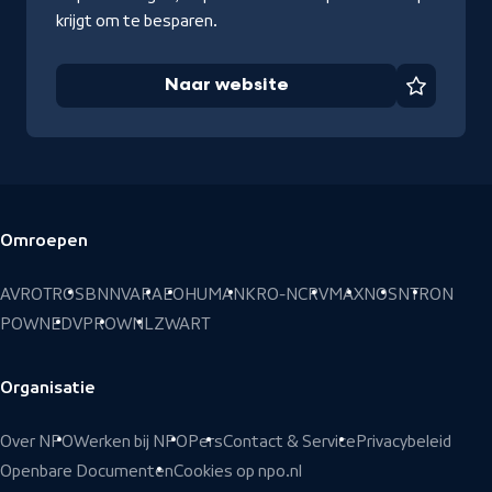
krijgt om te besparen.
Naar website
Favorie
Omroepen
Voettekst
AVROTROS
BNNVARA
EO
HUMAN
KRO-NCRV
MAX
NOS
NTR
ON
POWNED
VPRO
WNL
ZWART
Organisatie
Over NPO
Werken bij NPO
Pers
Contact & Service
Privacybeleid
Openbare Documenten
Cookies op npo.nl