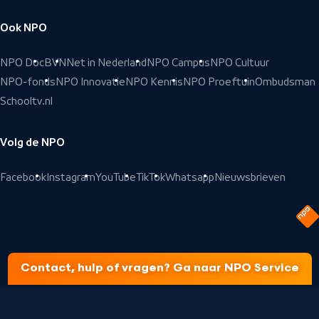
Ook NPO
NPO Doc
BVN
Net in Nederland
NPO Campus
NPO Cultuur
NPO-fonds
NPO Innovatie
NPO Kennis
NPO Proeftuin
Ombudsman
Schooltv.nl
Volg de NPO
Facebook
Instagram
YouTube
TikTok
Whatsapp
Nieuwsbrieven
Contact, hulp of vragen? Ga naar NPO Service