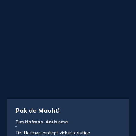
titel
startend
met
de
letter
Programma
Pak de Macht!
Tim Hofman
Activisme
Tim Hofman verdiept zich in roestige