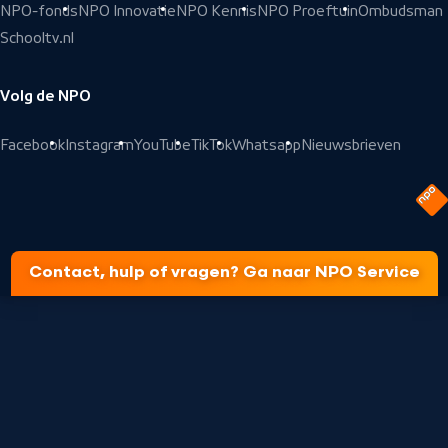
NPO-fonds
NPO Innovatie
NPO Kennis
NPO Proeftuin
Ombudsman
Schooltv.nl
Volg de NPO
Facebook
Instagram
YouTube
TikTok
Whatsapp
Nieuwsbrieven
Contact, hulp of vragen? Ga naar NPO Service