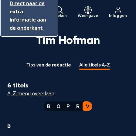
Direct naar de
Direct naar de
Direct naar de
inhoud
hoofdnavigatie
extra
Zoeken
Weergave
Inloggen
Menu
informatie aan
Naar
de onderkant
de
beginpagina
Tim Hofman
van
NPO
Tips van de redactie
Alle titels A-Z
6 titels
A-Z menu overslaan
B
O
P
R
V
2
B
Tim