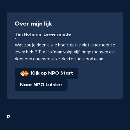
Programma
Over mijn lijk
Tim Hofman
Levenseinde
Wat zou je doen als je hoort dat je niet lang meer te
leven hebt? Tim Hofman volgt vijf jonge mensen die
door een ongeneeslijke ziekte snel dood gaan.
Kijk op NPO Start
Naar NPO Luister
1
P
Tim
Hofman