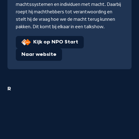
machtssystemen en individuen met macht. Daarbij
roept hij machthebbers tot verantwoording en
stelt hij de vraag hoe we de macht terug kunnen
pakken. Dit komt bij elkaar in een talkshow.
Kijk op NPO Start
Naar website
1
R
Tim
Hofman
titel
startend
met
de
letter