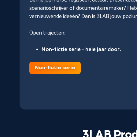
scenarioschrijver of documentairemaker? Heb 
vernieuwende ideeën? Dan is 3LAB jouw podiu
Open trajecten:
Non-fictie serie
-
hele jaar door.
Non-fictie serie
3LAB Prod