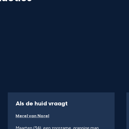
-
Als de huid vraagt
Kijk
Merel van Norel
op
YouTube
Maarten (34), een zorgzame, grappige man