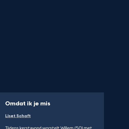
-
Omdat ik je mis
Kijk
Liset Schaft
op
YouTube
Tijdens kerstavond worstelt Willem (50) met