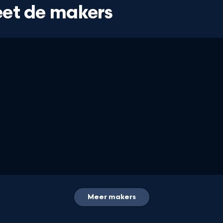
et de makers
Merel van
Leilah van der
Norel
Meer
Meer makers