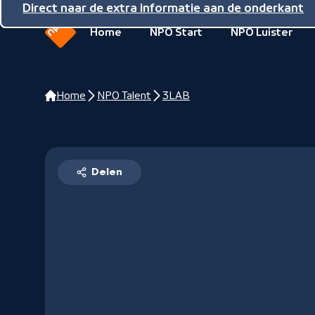
Direct naar de inhoud
Direct naar de hoofdnavigatie
Direct naar de extra informatie aan de onderkant
Home
NPO Start
NPO Luister
Naar
de
beginpagina
Home
NPO Talent
3LAB
van
NPO
Delen