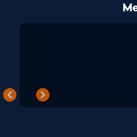
Me
Lisette
Liset Schaft
Vlassak