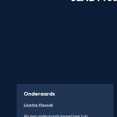
-
Onderaards
Kijk
Lisette Vlassak
op
YouTube
Als een ondergronds kwaad haar tuin