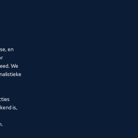
se, en
or
reed. We
nalistieke
ties
kend is,
n.