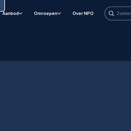
Zoeken
Aanbod
Omroepen
Over NPO
Zoeken
Bekijk onderliggend
Bekijk onderliggend