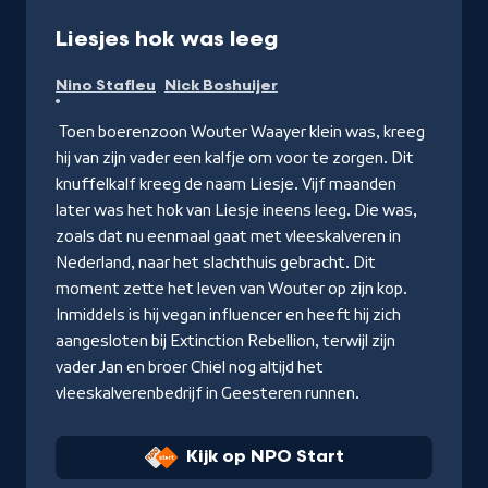
-
Liesjes hok was leeg
Kijk
Nino Stafleu
Nick Boshuijer
op
NPO
Toen boerenzoon Wouter Waayer klein was, kreeg
Start
hij van zijn vader een kalfje om voor te zorgen. Dit
knuffelkalf kreeg de naam Liesje. Vijf maanden
later was het hok van Liesje ineens leeg. Die was,
zoals dat nu eenmaal gaat met vleeskalveren in
Nederland, naar het slachthuis gebracht. Dit
moment zette het leven van Wouter op zijn kop.
Inmiddels is hij vegan influencer en heeft hij zich
aangesloten bij Extinction Rebellion, terwijl zijn
vader Jan en broer Chiel nog altijd het
vleeskalverenbedrijf in Geesteren runnen.
Kijk op NPO Start