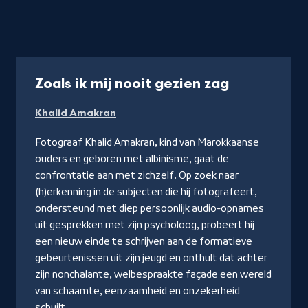
-
Zoals ik mij nooit gezien zag
Kijk
Khalid Amakran
op
NPO
Fotograaf Khalid Amakran, kind van Marokkaanse
Start
ouders en geboren met albinisme, gaat de
confrontatie aan met zichzelf. Op zoek naar
(h)erkenning in de subjecten die hij fotografeert,
ondersteund met diep persoonlijk audio-opnames
uit gesprekken met zijn psycholoog, probeert hij
een nieuw einde te schrijven aan de formatieve
gebeurtenissen uit zijn jeugd en onthult dat achter
zijn nonchalante, welbespraakte façade een wereld
van schaamte, eenzaamheid en onzekerheid
schuilt.