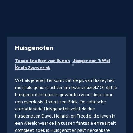
-
Huisgenoten
Kijk
Tosca Snelten van Eunen
Jasper van 't Wel
op
Kevin Zweverink
YouTube
Wat als je erachter komt dat de pik van Bizzey het
muzikale genie is achter zijn twerkmuziek? Of dat je
huisgenoot immuun is geworden voor cringe door
een overdosis Robert ten Brink. De satirische
animatieserie Huisgenoten volgt de drie
huisgenoten Dave, Heinrich en Freddie, die leven in
een wereld waar de lijn tussen fantasie en realiteit
compleet zoek is.Huisgenoten pakt herkenbare