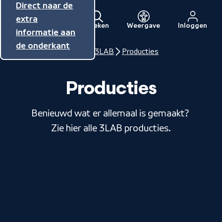
Direct naar de
Direct naar de
Direct naar de
inhoud
hoofdnavigatie
extra
Zoeken
Weergave
Inloggen
Menu
informatie aan
Naar
de onderkant
de
Home
NPO Talent
3LAB
Producties
beginpagina
van
Producties
NPO
Benieuwd wat er allemaal is gemaakt?
Zie hier alle 3LAB producties.