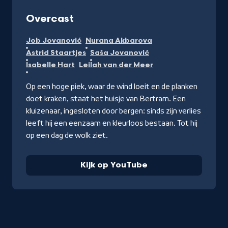
-
Overcast
Kijk
Job Jovanović
Nurana Akbarova
op
Astrid Staartjes
Saša Jovanović
YouTube
Isabelle Hart
Leilah van der Meer
Op een hoge piek, waar de wind loeit en de planken
doet kraken, staat het huisje van Bertram. Een
kluizenaar, ingesloten door bergen: sinds zijn verlies
leeft hij een eenzaam en kleurloos bestaan. Tot hij
op een dag de wolk ziet.
Kijk op YouTube