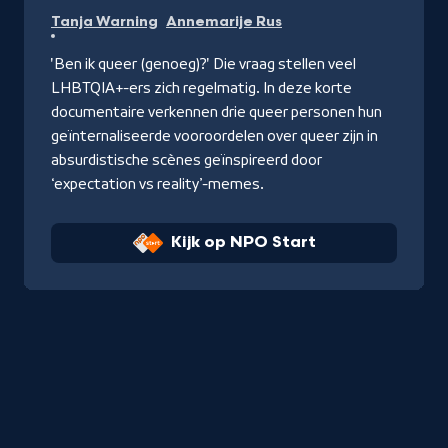
Kijk
Tanja Warning
Annemarije Rus
op
NPO
'Ben ik queer (genoeg)?' Die vraag stellen veel
Start
LHBTQIA+-ers zich regelmatig. In deze korte
documentaire verkennen drie queer personen hun
geïnternaliseerde vooroordelen over queer zijn in
absurdistische scènes geïnspireerd door
‘expectation vs reality’-memes.
Kijk op NPO Start