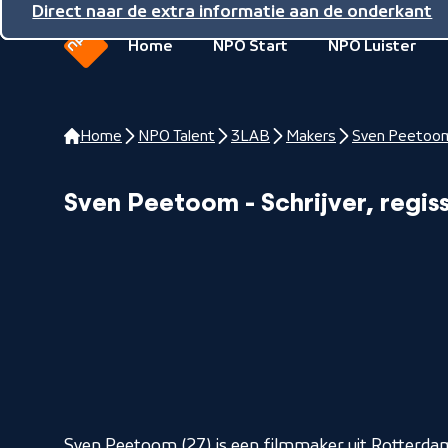
Direct naar de inhoud
Direct naar de hoofdnavigatie
Direct naar de extra informatie aan de onderkant
Home
NPO Start
NPO Luister
Naar
de
beginpagina
Home
NPO Talent
3LAB
Makers
Sven Peetoo
van
NPO
Sven Peetoom - Schrijver, regis
Sven Peetoom (27) is een filmmaker uit Rotterda