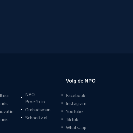
Volg de NPO
NPO
Facebook
ltuur
Proeftuin
Instagram
nds
Ombudsman
YouTube
novatie
Schooltv.nl
TikTok
nnis
Whatsapp