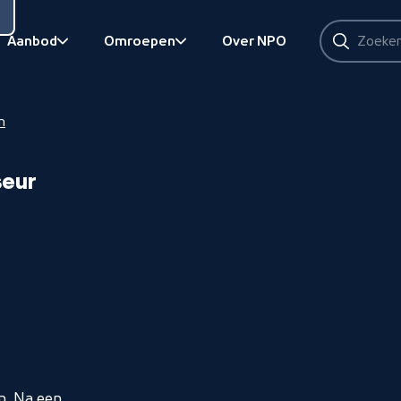
Zoeken
Aanbod
Omroepen
Over NPO
Zoeken
Bekijk onderliggend
Bekijk onderliggend
m
seur
m. Na een