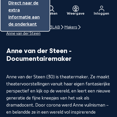
Direct naar de
Direct naar de
Direct naar de
inhoud
hoofdnavigatie
extra
Zoeken
Weergave
Inloggen
Menu
informatie aan
Naar
de onderkant
de
Home
NPO Talent
3LAB
Makers
beginpagina
Anne van der Steen
van
NPO
Anne van der Steen -
Documentairemaker
Anne van der Steen (30) is theatermaker. Ze maakt
theatervoorstellingen vanuit haar eigen fantasierijke
perspectief en kijk op de wereld, en leert een nieuwe
generatie de fijne kneepjes van het vak als
dramadocent. Door corona werd Anne vuilnisman –
en belandde ze in een wereld vol inspirerende