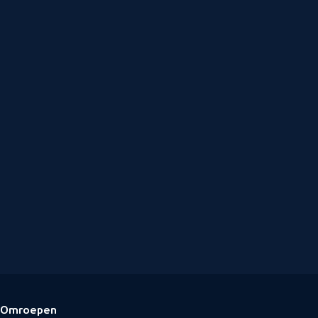
Omroepen
Voettekst