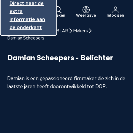
Direct naar de
Direct naar de
Direct naar de
inhoud
hoofdnavigatie
extra
Zoeken
Weergave
Inloggen
Menu
informatie aan
Naar
de onderkant
de
Home
NPO Talent
3LAB
Makers
beginpagina
Damian Scheepers
van
NPO
Damian Scheepers - Belichter
Damian is een gepassioneerd fimmaker die zich in de
laatste jaren heeft doorontwikkeld tot DOP.