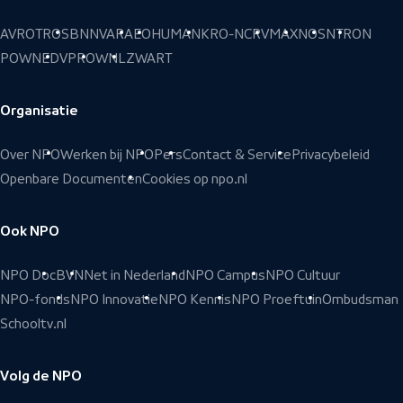
AVROTROS
BNNVARA
EO
HUMAN
KRO-NCRV
MAX
NOS
NTR
ON
POWNED
VPRO
WNL
ZWART
Organisatie
Over NPO
Werken bij NPO
Pers
Contact & Service
Privacybeleid
Openbare Documenten
Cookies op npo.nl
Ook NPO
NPO Doc
BVN
Net in Nederland
NPO Campus
NPO Cultuur
NPO-fonds
NPO Innovatie
NPO Kennis
NPO Proeftuin
Ombudsman
Schooltv.nl
Volg de NPO