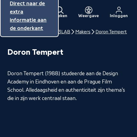
Direct naar de
Direct naar de
Direct naar de
inhoud
hoofdnavigatie
extra
Zoeken
Weergave
Inloggen
Menu
informatie aan
Naar
de onderkant
de
Home
NPO Talent
3LAB
Makers
Doron Tempert
beginpagina
van
Doron Tempert
NPO
Doron Tempert (1988) studeerde aan de Design
Academy in Eindhoven en aan de Prague Film
School. Alledaagsheid en authenticiteit zijn thema’s
die in zijn werk centraal staan.