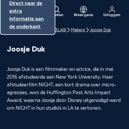
Direct naar de
Direct naar de
Direct naar de
inhoud
hoofdnavigatie
extra
Zoeken
Weergave
Inloggen
Menu
informatie aan
Naar
de onderkant
de
Home
NPO Talent
3LAB
Makers
Joosje Duk
beginpagina
van
Joosje Duk
NPO
Joosje Duk is een filmmaker en actrice, die in mei
2016 afstudeerde aan New York University. Haar
afstudeerfilm NIGHT, een kort drama over micro-
agressies, won de Huffington Post Arts Impact
Award, waarna Joosje door Disney uitgenodigd werd
om NIGHT in hun studio's in LA te vertonen.