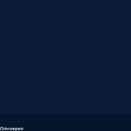
Omroepen
Voettekst