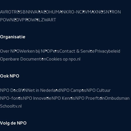
AVROTROS
BNNVARA
EO
HUMAN
KRO-NCRV
MAX
NOS
NTR
ON
POWNED
VPRO
WNL
ZWART
Organisatie
Over NPO
Werken bij NPO
Pers
Contact & Service
Privacybeleid
Openbare Documenten
Cookies op npo.nl
Ook NPO
NPO Doc
BVN
Net in Nederland
NPO Campus
NPO Cultuur
NPO-fonds
NPO Innovatie
NPO Kennis
NPO Proeftuin
Ombudsman
Schooltv.nl
Volg de NPO