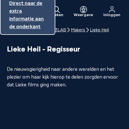
Direct naar de
Direct naar de
Direct naar de
inhoud
hoofdnavigatie
extra
Zoeken
Weergave
Inloggen
Menu
informatie aan
Naar
de onderkant
de
Home
NPO Talent
3LAB
Makers
Lieke Heil
beginpagina
van
Lieke Heil - Regisseur
NPO
De nieuwsgierigheid naar andere werelden en het
plezier om haar kijk hierop te delen zorgden ervoor
dat Lieke films ging maken.