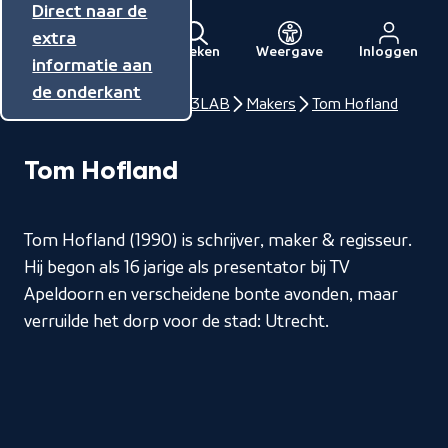
Direct naar de
Direct naar de
Direct naar de
inhoud
hoofdnavigatie
extra
Zoeken
Weergave
Inloggen
Menu
informatie aan
Naar
de onderkant
de
Home
NPO Talent
3LAB
Makers
Tom Hofland
beginpagina
van
Tom Hofland
NPO
Tom Hofland (1990) is schrijver, maker & regisseur.
Hij begon als 16 jarige als presentator bij TV
Apeldoorn en verscheidene bonte avonden, maar
verruilde het dorp voor de stad: Utrecht.